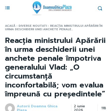
ACASĂ
DIVERSE NOUTATI
REACȚIA MINISTRULUI APĂRĂRII ÎN
URMA DESCHIDERII UNEI ANCHETE PENALE...
Reacția ministrului Apărării
în urma deschiderii unei
anchete penale împotriva
generalului Vlad: „O
circumstanță
inconfortabilă; vom evalua
împreună cu președintele”
Autorii Doamna Ghica
2 iunie
118
Plaza
2026