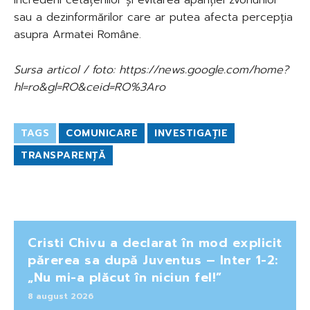
sau a dezinformărilor care ar putea afecta percepția
asupra Armatei Române.
Sursa articol / foto: https://news.google.com/home?
hl=ro&gl=RO&ceid=RO%3Aro
TAGS
COMUNICARE
INVESTIGAȚIE
TRANSPARENȚĂ
Cristi Chivu a declarat în mod explicit
părerea sa după Juventus – Inter 1-2:
„Nu mi-a plăcut în niciun fel!”
8 august 2026