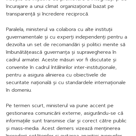
încurajare a unui climat organizațional bazat pe
transparență și încredere reciprocă.
Paralela, ministerul va colabora cu alte instituții
guvernamentale și cu experți independenți pentru a
dezvolta un set de recomandări și politici menite să
îmbunătățească guvernanța și supravegherea în
cadrul armatei. Aceste măsuri vor fi discutate și
convenite în cadrul întâlnirilor inter-instituționale,
pentru a asigura alinierea cu obiectivele de
securitate națională și cu standardele internaționale
în domeniu.
Pe termen scurt, ministerul va pune accent pe
gestionarea comunicării externe, asigurându-se că
informațiile sunt transmise clar și corect către public
și mass-media. Acest demers vizează menținerea
încrederii cetățenilor și evitarea apariției zvonurilor