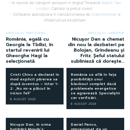
- Ai nevoie de transport aeroport in Anglia? Încearcă
Airport Taxi
London
. Calitate la prețul corect.
- Companie specializata in tranzactionarea de
Criptomonede
si
infrastructura blockchain.
ARTICOLUL PRECEDENT
ARTICOLUL URMĂTOR
România, egală cu
Nicușor Dan a chemat
Georgia la Tbilisi, în
din nou la dezbateri pe
startul revenirii lui
Bolojan, Grindeanu și
Gheorghe Hagi la
Fritz. Șeful statului
selecţionată.
subliniază că dorește…
Cristi Chivu a declarat în
România se află în fața
mod explicit părerea sa
posibilității unui
după Juventus – Inter 1-
blackout complet dacă
2: „Nu mi-a plăcut în
problemele energetice
niciun fel!”
se agravează. Specialiștii
cer verificări…
8 AUGUST 2026
8 AUGUST 2026
Nicușor Dan, în urma
Daniel Pancu,
hotărârii Moody’s:
impresionat de un