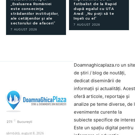
„Evaluarea României
fotbalist de la Rapid
este consecința
după egalul cu UTA
strădaniilor instituțiilor,
Arad: „Nu poți să te
ale cetățenilor și ale
înșeli cu el”
sectorului de afaceri”
7 AUGUST 2026
7 AUGUST 2026
Doamnaghicaplaza.ro un sit
de știri / blog de noutăți,
dedicat diseminării de
informații și actualități. Aces
oferă articole, reportaje și
analize pe teme diverse, de 
evenimente curente la
subiecte specifice de interes
C
27.1
București
Este un spațiu digital pentru
sâmbătă, august 8, 2026