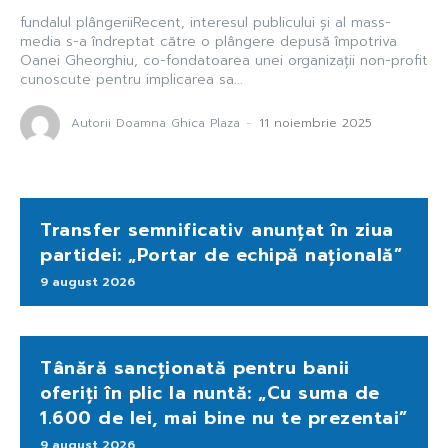
fundalul plângeriiRecent, interesul publicului și al mass-
media s-a îndreptat către o plângere depusă împotriva
Oanei Gheorghiu, co-fondatoarea unei organizații non-profit
cunoscute pentru implicarea sa...
Autorii Doamna Ghica Plaza
-
11 noiembrie 2025
Transfer semnificativ anunțat în ziua
partidei: „Portar de echipă națională”
9 august 2026
Tânără sancționată pentru banii
oferiți în plic la nuntă: „Cu suma de
1.600 de lei, mai bine nu te prezentai”
9 august 2026