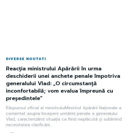
DIVERSE NOUTATI
Reacția ministrului Apărării în urma
deschiderii unei anchete penale împotriva
generalului Vlad: „O circumstanță
inconfortabilă; vom evalua împreună cu
președintele”
Răspunsul oficial al ministruluiMinistrul Apărării Naționale a
comentat asupra începerii urmăririi penale a generalului
Vlad, caracterizând situația ca fiind neplăcută și subliniind
necesitatea clarificării...