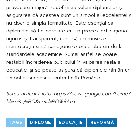
provocare majoră: redefinirea valorii diplomelor și
asigurarea că acestea sunt un simbol al excelenței și
nu doar o simplă formalitate. Este esențial ca
diplomele să fie corelate cu un proces educațional
riguros și transparent, care să promoveze
meritocrația și să sancționeze orice abateri de la
standardele academice. Numai astfel se poate
restabili încrederea publicului în valoarea reală a
educației și se poate asigura că diplomele rămân un
simbol al succesului autentic în România.
Sursa articol / foto: https://news.google.com/home?
hl=ro&gl=RO&ceid=RO%3Aro
TAGS
DIPLOME
EDUCAȚIE
REFORMĂ