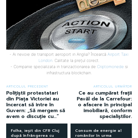
- Ai nevoie de transport aeroport in Anglia? Încearcă
Airport Taxi
London
. Calitate la prețul corect.
- Companie specializata in tranzactionarea de
Criptomonede
si
infrastructura blockchain.
ARTICOLUL PRECEDENT
ARTICOLUL URMĂTOR
Polițiștii protestatari
Ce au cumpărat frații
din Piața Victoriei au
Pavăl de la Carrefour:
încercat să intre în
o afacere în principal
Guvern: „Să mergem să
imobiliară, conform
avem o discuție cu…”
specialiștilor.
Folha, ieșit din CFR Cluj
Consum de energie al
după înfrângerea cu
românilor în urma