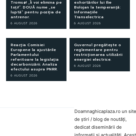
Tromsø! „Îi voi elimina pe
exhortărilor lui Ilie
toți!”. DOUĂ nume „se
Bolojan la temperanță:
luptă” pentru poziția de
Informațiile
antrenor.
Transelectrica
6 AUGUST 2026
6 AUGUST 2026
Reacția Comisiei
Guvernul pregătește o
Europene la ajustările
reglementare pentru
Parlamentului
restricționarea utilizării
referitoare la legislația
energiei electrice.
decarbonizării. Analiza
6 AUGUST 2026
efectului asupra PNRR.
6 AUGUST 2026
Doamnaghicaplaza.ro un sit
de știri / blog de noutăți,
dedicat diseminării de
informații și actualități. Aces