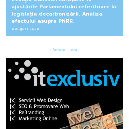
ajustările Parlamentului referitoare la
legislația decarbonizării. Analiza
efectului asupra PNRR.
6 august 2026
- Parteneri media -