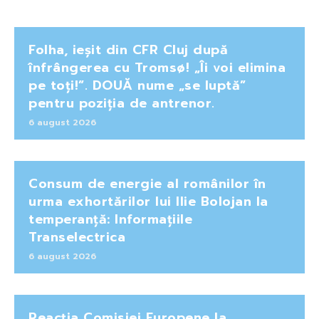
Folha, ieșit din CFR Cluj după
înfrângerea cu Tromsø! „Îi voi elimina
pe toți!”. DOUĂ nume „se luptă”
pentru poziția de antrenor.
6 august 2026
Consum de energie al românilor în
urma exhortărilor lui Ilie Bolojan la
temperanță: Informațiile
Transelectrica
6 august 2026
Reacția Comisiei Europene la