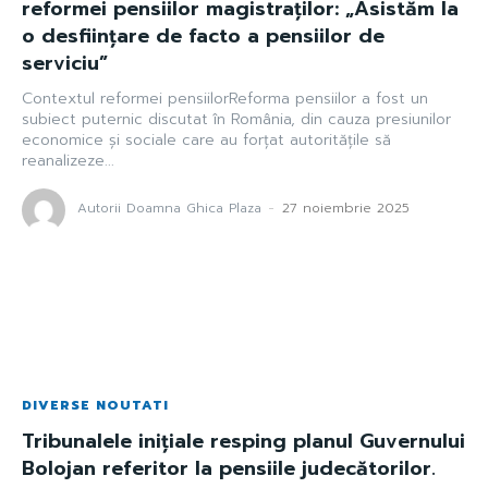
reformei pensiilor magistraților: „Asistăm la
o desființare de facto a pensiilor de
serviciu”
Contextul reformei pensiilorReforma pensiilor a fost un
subiect puternic discutat în România, din cauza presiunilor
economice și sociale care au forțat autoritățile să
reanalizeze...
Autorii Doamna Ghica Plaza
-
27 noiembrie 2025
DIVERSE NOUTATI
Tribunalele inițiale resping planul Guvernului
Bolojan referitor la pensiile judecătorilor.