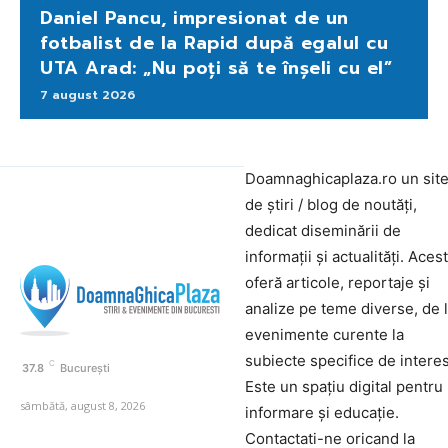
Daniel Pancu, impresionat de un
fotbalist de la Rapid după egalul cu
UTA Arad: „Nu poți să te înșeli cu el”
7 august 2026
Doamnaghicaplaza.ro un sit
de știri / blog de noutăți,
dedicat diseminării de
informații și actualități. Aces
oferă articole, reportaje și
analize pe teme diverse, de 
evenimente curente la
subiecte specifice de interes
C
37.8
București
Este un spațiu digital pentru
sâmbătă, august 8, 2026
informare și educație.
Contactati-ne oricand la