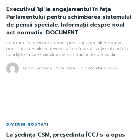
Executivul își ia angajamentul în fața
Parlamentului pentru schimbarea sistemului
de pensii speciale. Informații despre noul
act normativ. DOCUMENT
contextul și nevoia reformei pensiilor specialeReforma
pensiilor speciale a devenit o temă de discuție intensă în
condițiile în care viabilitatea sistemului de pensii din...
Autorii Doamna Ghica Plaza
-
2 decembrie 2025
DIVERSE NOUTATI
La ședința CSM, președinta ÎCCJ s-a opus