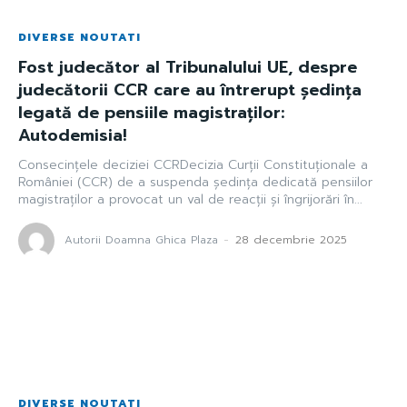
DIVERSE NOUTATI
Fost judecător al Tribunalului UE, despre
judecătorii CCR care au întrerupt ședința
legată de pensiile magistraților:
Autodemisia!
Consecințele deciziei CCRDecizia Curții Constituționale a
României (CCR) de a suspenda ședința dedicată pensiilor
magistraților a provocat un val de reacții și îngrijorări în...
Autorii Doamna Ghica Plaza
-
28 decembrie 2025
DIVERSE NOUTATI