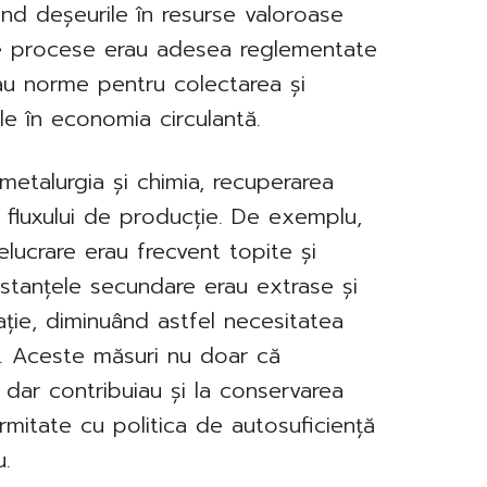
ând deșeurile în resurse valoroase
te procese erau adesea reglementate
liau norme pentru colectarea și
ile în economia circulantă.
 metalurgia și chimia, recuperarea
a fluxului de producție. De exemplu,
elucrare erau frecvent topite și
ubstanțele secundare erau extrase și
ație, diminuând astfel necesitatea
oi. Aceste măsuri nu doar că
 dar contribuiau și la conservarea
ormitate cu politica de autosuficiență
.