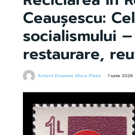
Ceaușescu: Cele
socialismului –
restaurare, reu
Autorii Doamna Ghica Plaza
1 iunie 2026