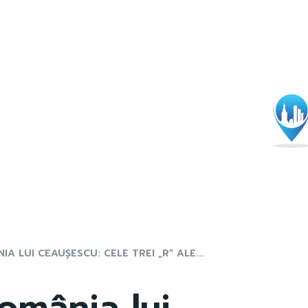
A LUI CEAUȘESCU: CELE TREI „R” ALE...
omânia lui