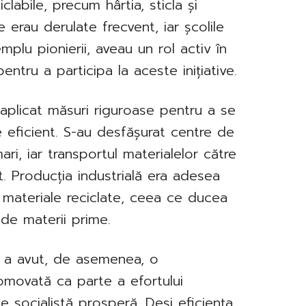
labile, precum hârtia, sticla și
 erau derulate frecvent, iar școlile
emplu pionierii, aveau un rol activ în
entru a participa la aceste inițiative.
 aplicat măsuri riguroase pentru a se
te eficient. S-au desfășurat centre de
ari, iar transportul materialelor către
at. Producția industrială era adesea
 materiale reciclate, ceea ce ducea
 de materii prime.
ă a avut, de asemenea, o
omovată ca parte a efortului
e socialistă prosperă. Deși eficiența