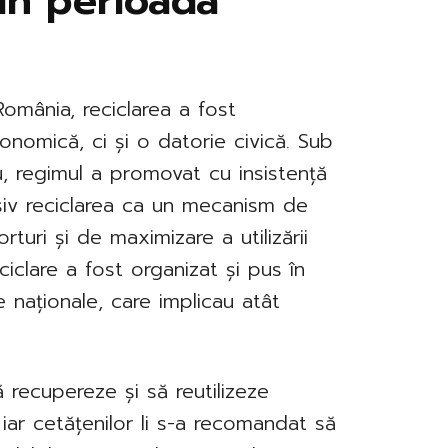
i în perioada
România, reciclarea a fost
nomică, ci și o datorie civică. Sub
u, regimul a promovat cu insistență
usiv reciclarea ca un mecanism de
uri și de maximizare a utilizării
ciclare a fost organizat și pus în
ve naționale, care implicau atât
ă recupereze și să reutilizeze
, iar cetățenilor li s-a recomandat să