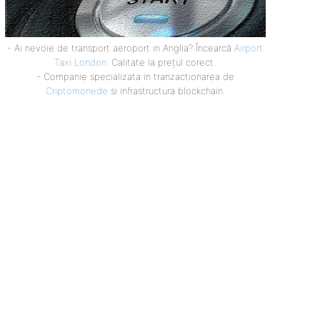
- Ai nevoie de transport aeroport in Anglia? Încearcă
Airport
Taxi London
. Calitate la prețul corect.
- Companie specializata in tranzactionarea de
Criptomonede
si infrastructura blockchain.