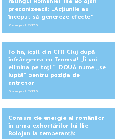
ratingul României. Ilie Bolojan
preconizează: „Acțiunile au
început să genereze efecte”
7 august 2026
Folha, ieșit din CFR Cluj după
înfrângerea cu Tromsø! „Îi voi
elimina pe toți!”. DOUĂ nume „se
luptă” pentru poziția de
antrenor.
6 august 2026
Consum de energie al românilor
în urma exhortărilor lui Ilie
Bolojan la temperanță: