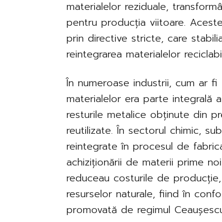
materialelor reziduale, transform
pentru producția viitoare. Aces
prin directive stricte, care stabi
reintegrarea materialelor reciclab
În numeroase industrii, cum ar fi
materialelor era parte integrală 
resturile metalice obținute din pr
reutilizate. În sectorul chimic, s
reintegrate în procesul de fabric
achiziționării de materii prime n
reduceau costurile de producție,
resurselor naturale, fiind în conf
promovată de regimul Ceaușescu