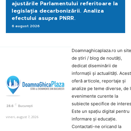
ajustările Parlamentului referitoare la
legislația decarbonizării. Analiza
efectului asupra PNRR.
6 august 2026
Doamnaghicaplaza.ro un sit
de știri / blog de noutăți,
dedicat diseminării de
informații și actualități. Aces
oferă articole, reportaje și
analize pe teme diverse, de 
evenimente curente la
subiecte specifice de interes
C
28.6
București
Este un spațiu digital pentru
vineri, august 7, 2026
informare și educație.
Contactati-ne oricand la