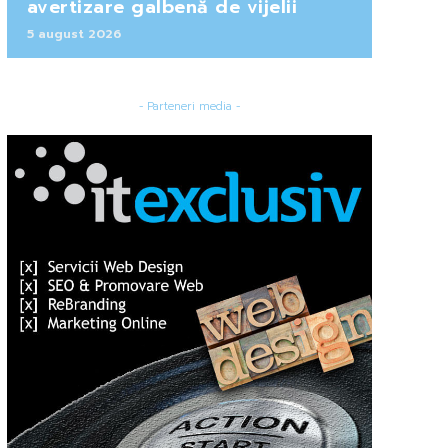
avertizare galbenă de vijelii
5 august 2026
- Parteneri media -