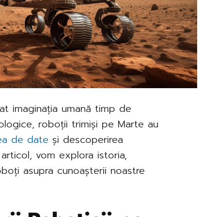
tat imaginația umană timp de
ologice, roboții trimiși pe Marte au
ea de date
și descoperirea
 articol, vom explora istoria,
oboți asupra cunoașterii noastre