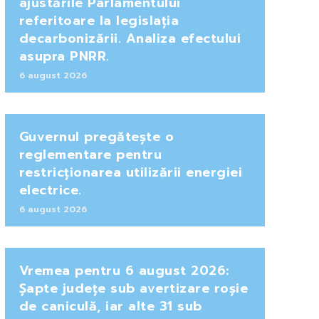
ajustările Parlamentului
referitoare la legislația
decarbonizării. Analiza efectului
asupra PNRR.
6 august 2026
Guvernul pregătește o
reglementare pentru
restricționarea utilizării energiei
electrice.
6 august 2026
Vremea pentru 6 august 2026:
Șapte județe sub avertizare roșie
de caniculă, iar alte 31 sub