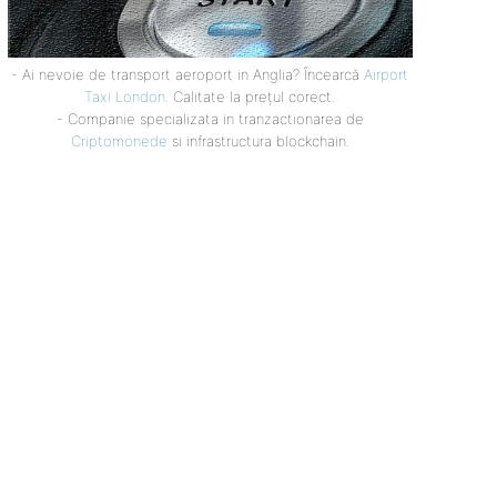
- Ai nevoie de transport aeroport in Anglia? Încearcă
Airport
Taxi London
. Calitate la prețul corect.
- Companie specializata in tranzactionarea de
Criptomonede
si infrastructura blockchain.