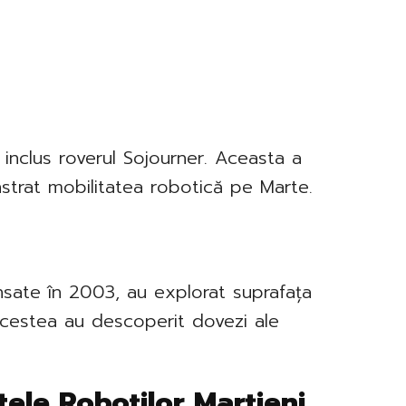
a inclus roverul Sojourner. Aceasta a
strat mobilitatea robotică pe Marte.
ansate în 2003, au explorat suprafața
Acestea au descoperit dovezi ale
ele Roboților Marțieni