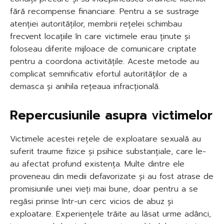
fără recompense financiare. Pentru a se sustrage
atenției autorităților, membrii rețelei schimbau
frecvent locațiile în care victimele erau ținute și
foloseau diferite mijloace de comunicare criptate
pentru a coordona activitățile. Aceste metode au
complicat semnificativ efortul autorităților de a
demasca și anihila rețeaua infracțională.
Repercusiunile asupra victimelor
Victimele acestei rețele de exploatare sexuală au
suferit traume fizice și psihice substanțiale, care le-
au afectat profund existența. Multe dintre ele
proveneau din medii defavorizate și au fost atrase de
promisiunile unei vieți mai bune, doar pentru a se
regăsi prinse într-un cerc vicios de abuz și
exploatare. Experiențele trăite au lăsat urme adânci,