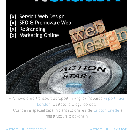
- Ai nevoie de transport aeroport in Anglia? Încearcă
Airport Taxi
London
. Calitate la prețul corect.
- Companie specializata in tranzactionarea de
Criptomonede
si
infrastructura blockchain.
ARTICOLUL PRECEDENT
ARTICOLUL URMĂTOR