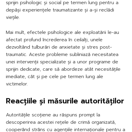
sprijin psihologic și social pe termen lung pentru a
depăși experiențele traumatizante și a-și reclădi
viețile.
Mai mult, efectele psihologice ale exploatării le-au
afectat profund încrederea în ceilalți, unele
dezvoltând tulburări de anxietate și stres post-
traumatic. Aceste probleme subliniază necesitatea
unei intervenții specializate și a unor programe de
sprijin dedicate, care să abordeze atât necesitățile
imediate, cât și pe cele pe termen lung ale
victimelor.
Reacțiile și măsurile autorităților
Autoritățile scoțiene au răspuns prompt la
descoperirea acestei rețele de crimă organizată,
cooperând strâns cu agențiile internaționale pentru a