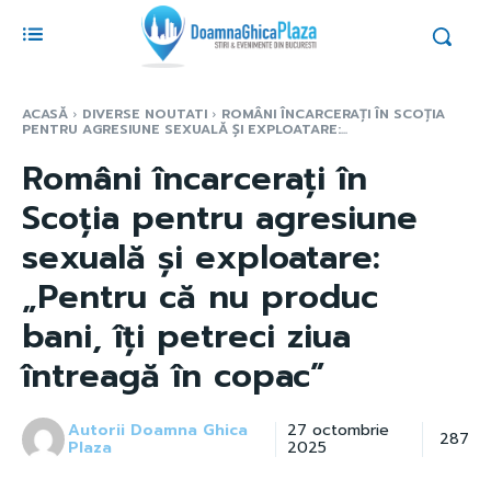
ACASĂ
DIVERSE NOUTATI
ROMÂNI ÎNCARCERAȚI ÎN SCOȚIA
PENTRU AGRESIUNE SEXUALĂ ȘI EXPLOATARE:...
Români încarcerați în
Scoția pentru agresiune
sexuală și exploatare:
„Pentru că nu produc
bani, îți petreci ziua
întreagă în copac”
Autorii Doamna Ghica
27 octombrie
287
Plaza
2025