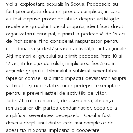
viol și exploatare sexuală în Scoția. Pedepsele au
fost pronunțate după un proces complicat, în care
au fost expuse probe detaliate despre activitățile
ilegale ale grupului. Liderul grupului, identificat drept
organizatorul principal, a primit o pedeapsă de 15 ani
de închisoare, fiind considerat răspunzător pentru
coordonarea și desfășurarea activităților infracționale.
Alți membri ai grupului au primit pedepse între 10 și
12 ani, în funcție de rolul și implicarea fiecăruia în
acțiunile grupului. Tribunalul a subliniat severitatea
faptelor comise, subliniind impactul devastator asupra
victimelor și necesitatea unor pedepse exemplare
pentru a preveni astfel de activități pe viitor.
Judecătorul a remarcat, de asemenea, absența
remușcărilor din partea condamnaților, ceea ce a
amplificat severitatea pedepselor. Cazul a fost
descris drept unul dintre cele mai complexe de
acest tip în Scoția, implicând o cooperare