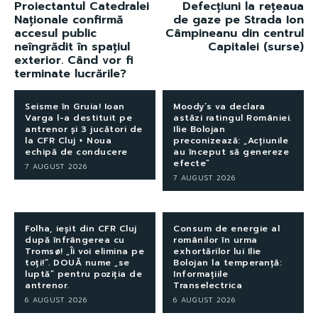
Proiectantul Catedralei
Defecțiuni la rețeaua
Naționale confirmă
de gaze pe Strada Ion
accesul public
Câmpineanu din centrul
neîngrădit în spațiul
Capitalei (surse)
exterior. Când vor fi
terminate lucrările?
Seisme în Gruia! Ioan
Moody’s va declara
Varga l-a destituit pe
astăzi ratingul României.
antrenor și 3 jucători de
Ilie Bolojan
la CFR Cluj + Noua
preconizează: „Acțiunile
echipă de conducere
au început să genereze
efecte”
7 AUGUST 2026
7 AUGUST 2026
Folha, ieșit din CFR Cluj
Consum de energie al
după înfrângerea cu
românilor în urma
Tromsø! „Îi voi elimina pe
exhortărilor lui Ilie
toți!”. DOUĂ nume „se
Bolojan la temperanță:
luptă” pentru poziția de
Informațiile
antrenor.
Transelectrica
6 AUGUST 2026
6 AUGUST 2026