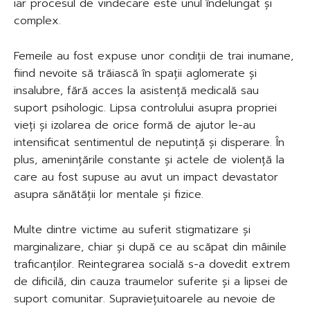
iar procesul de vindecare este unul îndelungat și
complex.
Femeile au fost expuse unor condiții de trai inumane,
fiind nevoite să trăiască în spații aglomerate și
insalubre, fără acces la asistență medicală sau
suport psihologic. Lipsa controlului asupra propriei
vieți și izolarea de orice formă de ajutor le-au
intensificat sentimentul de neputință și disperare. În
plus, amenințările constante și actele de violență la
care au fost supuse au avut un impact devastator
asupra sănătății lor mentale și fizice.
Multe dintre victime au suferit stigmatizare și
marginalizare, chiar și după ce au scăpat din mâinile
traficanților. Reintegrarea socială s-a dovedit extrem
de dificilă, din cauza traumelor suferite și a lipsei de
suport comunitar. Supraviețuitoarele au nevoie de