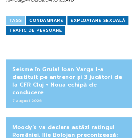
TAGS
CONDAMNARE
EXPLOATARE SEXUALĂ
TRAFIC DE PERSOANE
Seisme în Gruia! Ioan Varga l-a
destituit pe antrenor și 3 jucători de
la CFR Cluj + Noua echipă de
conducere
7 august 2026
Moody’s va declara astăzi ratingul
României. Ilie Bolojan preconizează: