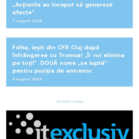
„Acțiunile au început să genereze
efecte”
7 august 2026
Folha, ieșit din CFR Cluj după
înfrângerea cu Tromsø! „Îi voi elimina
pe toți!”. DOUĂ nume „se luptă”
pentru poziția de antrenor.
6 august 2026
- Parteneri media -