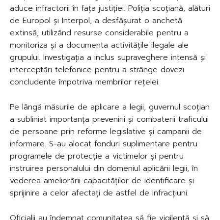
aduce infractorii în fața justiției. Poliția scoțiană, alături
de Europol și Interpol, a desfășurat o anchetă
extinsă, utilizând resurse considerabile pentru a
monitoriza și a documenta activitățile ilegale ale
grupului. Investigația a inclus supraveghere intensă și
interceptări telefonice pentru a strânge dovezi
concludente împotriva membrilor rețelei.
Pe lângă măsurile de aplicare a legii, guvernul scoțian
a subliniat importanța prevenirii și combaterii traficului
de persoane prin reforme legislative și campanii de
informare. S-au alocat fonduri suplimentare pentru
programele de protecție a victimelor și pentru
instruirea personalului din domeniul aplicării legii, în
vederea ameliorării capacităților de identificare și
sprijinire a celor afectați de astfel de infracțiuni.
Oficialii au îndemnat comunitatea să fie vigilentă și să