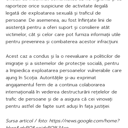
raporteze orice suspiciune de activitate ilegală
legată de exploatarea sexuală și traficul de
persoane. De asemenea, au fost înființate linii de
asistență pentru a oferi suport și consiliere atât
victimelor, cât și celor care pot furniza informații utile
pentru prevenirea și combaterea acestor infracțiuni.
Acest caz a condus și la o reevaluare a politicilor de
imigrație și a sistemelor de protecție socială, pentru
a împiedica exploatarea persoanelor vulnerabile care
ajung în Scoția. Autoritățile și-au exprimat
angajamentul ferm de a continua colaborarea
internațională în vederea destructurării rețelelor de
trafic de persoane și de a asigura că cei vinovați
pentru astfel de fapte sunt aduși în fața justiției.
Sursa articol / foto: https://news.google.com/home?
hl=ro&gl=RO&ceid=RO%3Aro