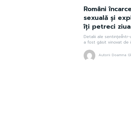
Români încarce
sexuală și exp
îți petreci ziu
Detalii ale sentințeiÎnt
a fost găsit vinovat de i
Autorii Doamna Gh