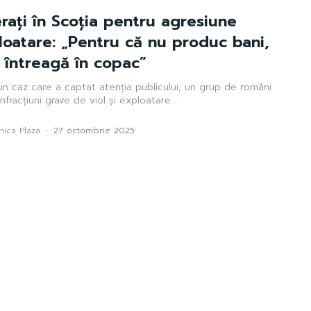
rați în Scoția pentru agresiune
loatare: „Pentru că nu produc bani,
a întreagă în copac”
r-un caz care a captat atenția publicului, un grup de români
nfracțiuni grave de viol și exploatare...
ica Plaza
-
27 octombrie 2025