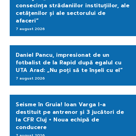
consecința strădaniilor instituțiilor, ale
cetățenilor și ale sectorului de
afaceri”
7 august 2026
Daniel Pancu, impresionat de un
fotbalist de la Rapid după egalul cu
UTA Arad: „Nu poți să te înșeli cu el”
7 august 2026
Seisme în Gruia! Ioan Varga l-a
destituit pe antrenor și 3 jucători de
la CFR Cluj + Noua echipă de
conducere
7 august 2026