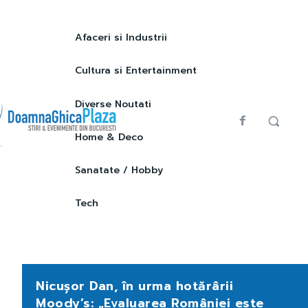
Afaceri si Industrii
Cultura si Entertainment
Diverse Noutati
Home & Deco
Sanatate / Hobby
Tech
Nicușor Dan, în urma hotărârii
Moody’s: „Evaluarea României este