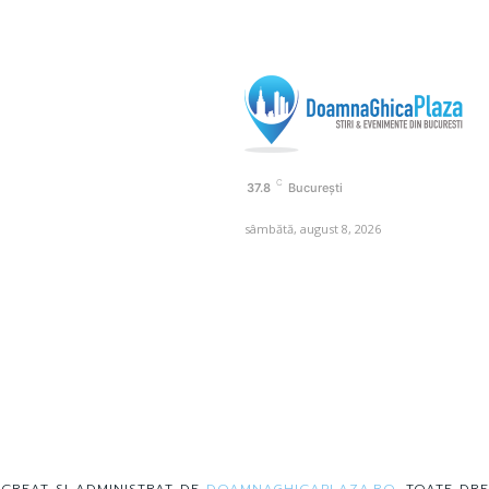
C
37.8
București
sâmbătă, august 8, 2026
 CREAT SI ADMINISTRAT DE
DOAMNAGHICAPLAZA.RO
. TOATE DRE