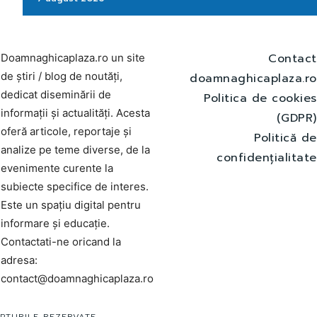
Contact
Doamnaghicaplaza.ro un site
de știri / blog de noutăți,
doamnaghicaplaza.ro
dedicat diseminării de
Politica de cookies
informații și actualități. Acesta
(GDPR)
oferă articole, reportaje și
Politică de
analize pe teme diverse, de la
confidențialitate
evenimente curente la
subiecte specifice de interes.
Este un spațiu digital pentru
informare și educație.
Contactati-ne oricand la
adresa:
contact@doamnaghicaplaza.ro
PTURILE REZERVATE.