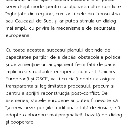
servi drept model pentru soluționarea altor conflicte
înghețate din regiune, cum ar fi cele din Transnistria
sau Caucazul de Sud, și ar putea stimula un dialog
mai amplu cu privire la mecanismele de securitate
europeană.
Cu toate acestea, succesul planului depinde de
capacitatea părților de a depăși obstacolele politice
și de a menține un angajament ferm față de pace.
Implicarea structurilor europene, cum ar fi Uniunea
Europeană și OSCE, va fi crucială pentru a asigura
transparența și legitimitatea procesului, precum și
pentru a sprijini reconstrucția post-conflict. De
asemenea, statele europene ar putea fi nevoite să
își reevalueze pozițiile tradiționale față de Rusia și să
adopte o abordare mai pragmatică, bazată pe dialog
și cooperare.