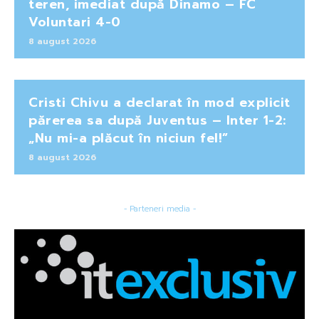
teren, imediat după Dinamo – FC
Voluntari 4-0
8 august 2026
Cristi Chivu a declarat în mod explicit
părerea sa după Juventus – Inter 1-2:
„Nu mi-a plăcut în niciun fel!”
8 august 2026
- Parteneri media -