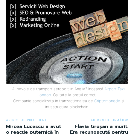
- Ai nevoie de transport aeroport in Anglia? Încearcă
Airport Taxi
London
. Calitate la prețul corect.
- Companie specializata in tranzactionarea de
Criptomonede
si
infrastructura blockchain.
ARTICOLUL PRECEDENT
ARTICOLUL URMĂTOR
Mircea Lucescu a avut
Flavia Groșan a murit.
o reacție puternică în
Era recunoscută pentru