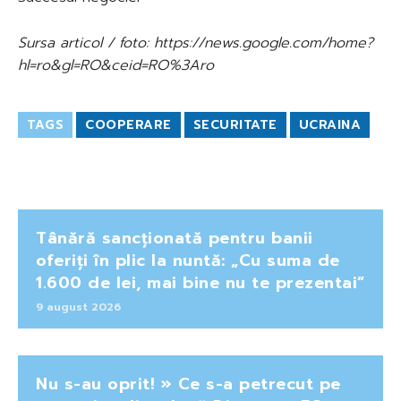
Sursa articol / foto: https://news.google.com/home?
hl=ro&gl=RO&ceid=RO%3Aro
TAGS
COOPERARE
SECURITATE
UCRAINA
Tânără sancționată pentru banii
oferiți în plic la nuntă: „Cu suma de
1.600 de lei, mai bine nu te prezentai”
9 august 2026
Nu s-au oprit! » Ce s-a petrecut pe