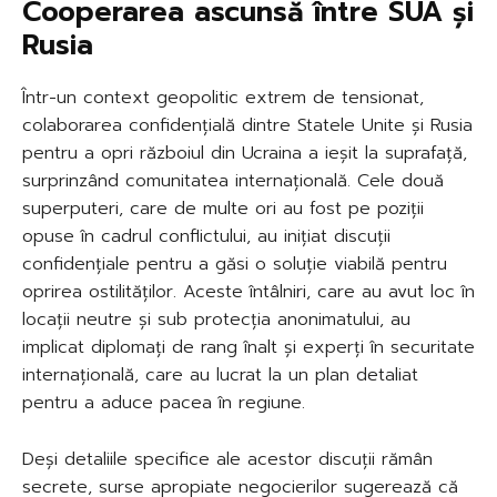
Cooperarea ascunsă între SUA și
Rusia
Într-un context geopolitic extrem de tensionat,
colaborarea confidențială dintre Statele Unite și Rusia
pentru a opri războiul din Ucraina a ieșit la suprafață,
surprinzând comunitatea internațională. Cele două
superputeri, care de multe ori au fost pe poziții
opuse în cadrul conflictului, au inițiat discuții
confidențiale pentru a găsi o soluție viabilă pentru
oprirea ostilităților. Aceste întâlniri, care au avut loc în
locații neutre și sub protecția anonimatului, au
implicat diplomați de rang înalt și experți în securitate
internațională, care au lucrat la un plan detaliat
pentru a aduce pacea în regiune.
Deși detaliile specifice ale acestor discuții rămân
secrete, surse apropiate negocierilor sugerează că