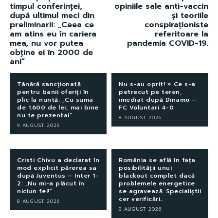
timpul conferinței,
opiniile sale anti-vaccin
după ultimul meci din
și teoriile
preliminarii: „Ceea ce
conspiraționiste
am atins eu în cariera
referitoare la
mea, nu vor putea
pandemia COVID-19.
obține ei în 2000 de
ani”
Tânără sancționată
Nu s-au oprit! » Ce s-a
pentru banii oferiți în
petrecut pe teren,
plic la nuntă: „Cu suma
imediat după Dinamo –
de 1.600 de lei, mai bine
FC Voluntari 4-0
nu te prezentai”
8 AUGUST 2026
9 AUGUST 2026
Cristi Chivu a declarat în
România se află în fața
mod explicit părerea sa
posibilității unui
după Juventus – Inter 1-
blackout complet dacă
2: „Nu mi-a plăcut în
problemele energetice
niciun fel!”
se agravează. Specialiștii
cer verificări…
8 AUGUST 2026
8 AUGUST 2026