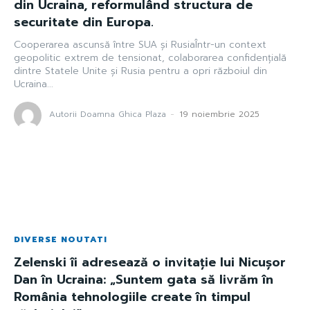
din Ucraina, reformulând structura de
securitate din Europa.
Cooperarea ascunsă între SUA și RusiaÎntr-un context
geopolitic extrem de tensionat, colaborarea confidențială
dintre Statele Unite și Rusia pentru a opri războiul din
Ucraina...
Autorii Doamna Ghica Plaza
-
19 noiembrie 2025
DIVERSE NOUTATI
Zelenski îi adresează o invitație lui Nicușor
Dan în Ucraina: „Suntem gata să livrăm în
România tehnologiile create în timpul