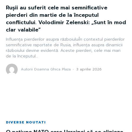
Rușii au suferit cele mai semnificative
pierderi din martie de la începutul
conflictului. Volodimir Zelenski: „Sunt în mod
clar valabile”
Influența pierderilor asupra războiuluiÎn contextul pierderilor
semnificative raportate de Rusia, influența asupra dinamicii
războiului devine evidentă. Aceste pierderi, cele mai mari
de la începutul...
Autorii Doamna Ghica Plaza
-
3 aprilie 2026
DIVERSE NOUTATI
O națiune NATO cere Ucrainei să se alinieze