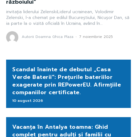
războiului”
invitația liderului ZelenskiLiderul ucrainean, Volodimir
Zelenski, l-a chemat pe edilul Bucureștiului, Nicușor Dan, să
ia parte la o vizită oficială în Ucraina, având în...
Autorii Doamna Ghica Plaza
-
7 noiembrie 2025
Scandal înainte de debutul „Casa
Verde Baterii”: Prețurile bateriilor
exagerate prin REPowerEU. Afirmțiile
companiilor certificate.
10 august 2026
Vacanța în Antalya toamna: Ghid
complet pentru adulți și familii cu