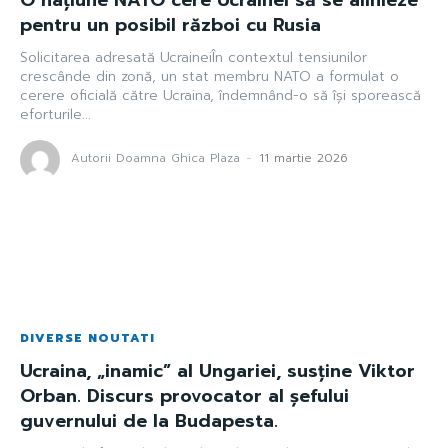
pentru un posibil război cu Rusia
Solicitarea adresată UcraineiÎn contextul tensiunilor
crescânde din zonă, un stat membru NATO a formulat o
cerere oficială către Ucraina, îndemnând-o să își sporească
eforturile...
Autorii Doamna Ghica Plaza
-
11 martie 2026
DIVERSE NOUTATI
Ucraina, „inamic” al Ungariei, susține Viktor
Orban. Discurs provocator al șefului
guvernului de la Budapesta.