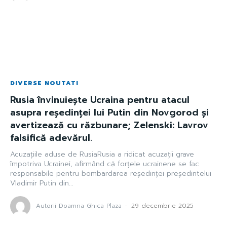
DIVERSE NOUTATI
Rusia învinuiește Ucraina pentru atacul
asupra reședinței lui Putin din Novgorod și
avertizează cu răzbunare; Zelenski: Lavrov
falsifică adevărul.
Acuzațiile aduse de RusiaRusia a ridicat acuzații grave
împotriva Ucrainei, afirmând că forțele ucrainene se fac
responsabile pentru bombardarea reședinței președintelui
Vladimir Putin din...
Autorii Doamna Ghica Plaza
-
29 decembrie 2025