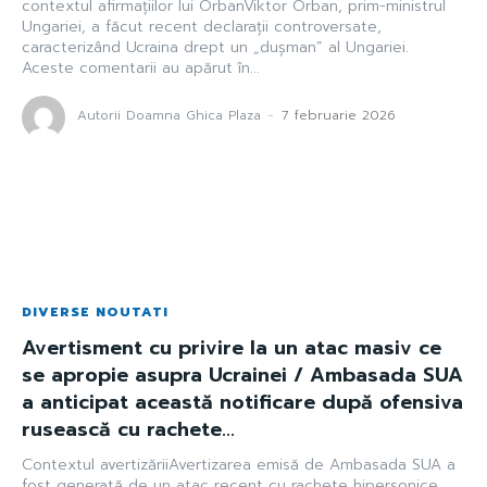
contextul afirmațiilor lui OrbanViktor Orban, prim-ministrul
Ungariei, a făcut recent declarații controversate,
caracterizând Ucraina drept un „dușman” al Ungariei.
Aceste comentarii au apărut în...
Autorii Doamna Ghica Plaza
-
7 februarie 2026
DIVERSE NOUTATI
Avertisment cu privire la un atac masiv ce
se apropie asupra Ucrainei / Ambasada SUA
a anticipat această notificare după ofensiva
rusească cu rachete...
Contextul avertizăriiAvertizarea emisă de Ambasada SUA a
fost generată de un atac recent cu rachete hipersonice