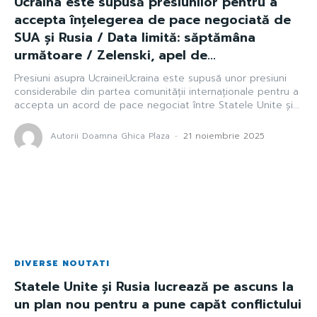
Ucraina este supusă presiunilor pentru a
accepta înțelegerea de pace negociată de
SUA și Rusia / Data limită: săptămâna
următoare / Zelenski, apel de...
Presiuni asupra UcraineiUcraina este supusă unor presiuni
considerabile din partea comunității internaționale pentru a
accepta un acord de pace negociat între Statele Unite și...
Autorii Doamna Ghica Plaza
-
21 noiembrie 2025
DIVERSE NOUTATI
Statele Unite și Rusia lucrează pe ascuns la
un plan nou pentru a pune capăt conflictului