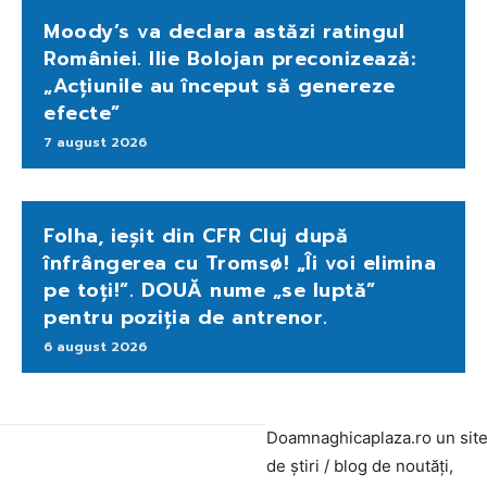
Moody’s va declara astăzi ratingul
României. Ilie Bolojan preconizează:
„Acțiunile au început să genereze
efecte”
7 august 2026
Folha, ieșit din CFR Cluj după
înfrângerea cu Tromsø! „Îi voi elimina
pe toți!”. DOUĂ nume „se luptă”
pentru poziția de antrenor.
6 august 2026
Doamnaghicaplaza.ro un sit
de știri / blog de noutăți,