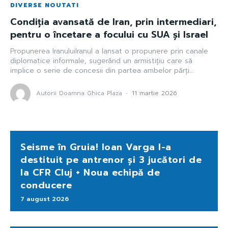
DIVERSE NOUTATI
Condiția avansată de Iran, prin intermediari,
pentru o încetare a focului cu SUA și Israel
Propunerea IranuluiIranul a lansat o propunere prin canale
diplomatice informale, sugerând un armistițiu care să
implice o serie de concesii din partea ambelor părți...
Autorii Doamna Ghica Plaza
-
11 martie 2026
Seisme în Gruia! Ioan Varga l-a
destituit pe antrenor și 3 jucători de
la CFR Cluj + Noua echipă de
conducere
7 august 2026