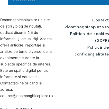
Contact
Doamnaghicaplaza.ro un site
de știri / blog de noutăți,
doamnaghicaplaza.ro
dedicat diseminării de
Politica de cookies
informații și actualități. Acesta
(GDPR)
oferă articole, reportaje și
Politică de
analize pe teme diverse, de la
confidențialitate
evenimente curente la
subiecte specifice de interes.
Este un spațiu digital pentru
informare și educație.
Contactati-ne oricand la
adresa:
contact@doamnaghicaplaza.ro
PTURILE REZERVATE.