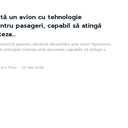
tă un avion cu tehnologie
ntru pasageri, capabil să atingă
teza…
roiectul japonez destinat dezvoltării unui avion hipersonic
n principal crearea unei aeronave capabile să atingă o
ica Plaza
-
25 mai 2026