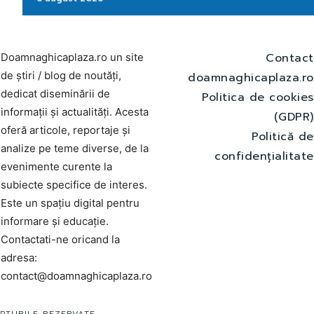
Contact
Doamnaghicaplaza.ro un site
de știri / blog de noutăți,
doamnaghicaplaza.ro
dedicat diseminării de
Politica de cookies
informații și actualități. Acesta
(GDPR)
oferă articole, reportaje și
Politică de
analize pe teme diverse, de la
confidențialitate
evenimente curente la
subiecte specifice de interes.
Este un spațiu digital pentru
informare și educație.
Contactati-ne oricand la
adresa:
contact@doamnaghicaplaza.ro
PTURILE REZERVATE.