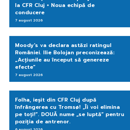
la CFR Cluj + Noua echipă de
conducere
7 august 2026
Moody’s va declara astăzi ratingul
României. Ilie Bolojan preconizează:
„Acțiunile au început să genereze
efecte”
7 august 2026
Folha, ieșit din CFR Cluj după
înfrângerea cu Tromsø! „Îi voi elimina
pe toți!”. DOUĂ nume „se luptă” pentru
poziția de antrenor.
6 august 2026