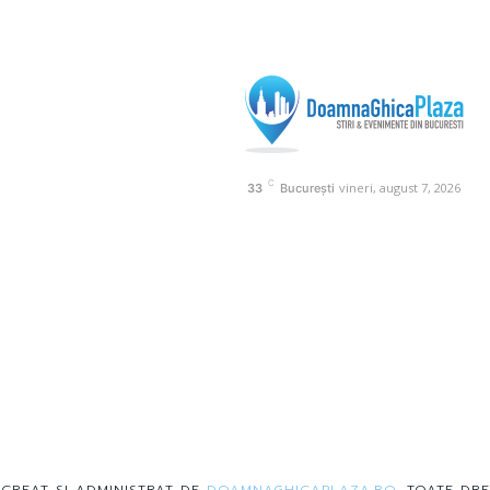
C
vineri, august 7, 2026
33
București
 CREAT SI ADMINISTRAT DE
DOAMNAGHICAPLAZA.RO
. TOATE DRE