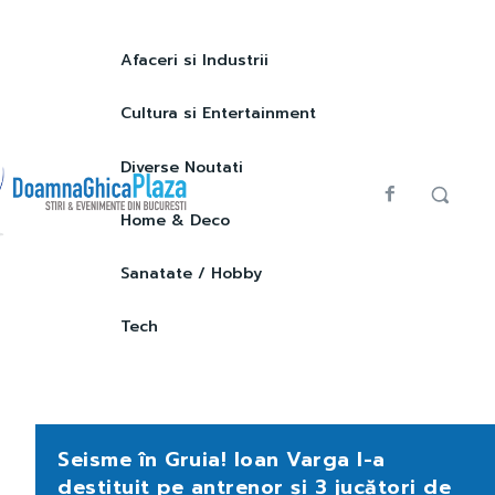
Afaceri si Industrii
Cultura si Entertainment
Diverse Noutati
Home & Deco
Sanatate / Hobby
Tech
Seisme în Gruia! Ioan Varga l-a
destituit pe antrenor și 3 jucători de