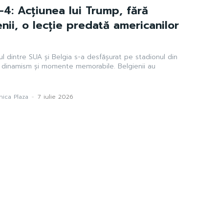
-4: Acțiunea lui Trump, fără
enii, o lecție predată americanilor
l dintre SUA și Belgia s-a desfășurat pe stadionul din
de dinamism și momente memorabile. Belgienii au
ica Plaza
-
7 iulie 2026