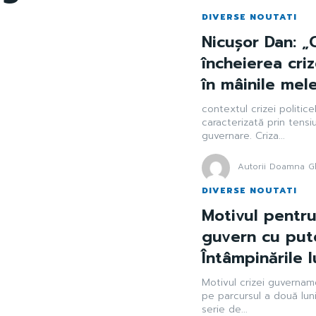
DIVERSE NOUTATI
Nicușor Dan: „
încheierea criz
în mâinile mele
contextul crizei politice
caracterizată prin tensiun
guvernare. Criza...
Autorii Doamna Gh
DIVERSE NOUTATI
Motivul pentr
guvern cu put
Întâmpinările l
Motivul crizei guvernam
pe parcursul a două luni 
serie de...