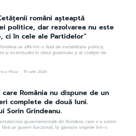
Cetățenii români așteaptă
ei politice, dar rezolvarea nu este
, ci în cele ale Partidelor”
România se află într-o fază de instabilitate politică,
i și incertitudini în sânul guvernului și al coaliției de
ica Plaza
-
15 iulie 2026
u care România nu dispune de un
eri complete de două luni.
ui Sorin Grindeanu.
entaleCriza guvernamentală din România, care s-a extins
fără un guvern funcțional, își găsește originile într-o