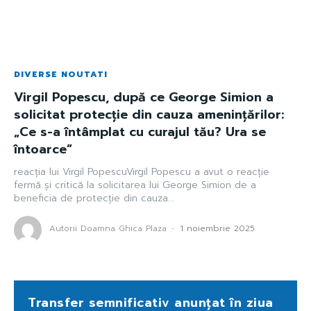
DIVERSE NOUTATI
Virgil Popescu, după ce George Simion a
solicitat protecție din cauza amenințărilor:
„Ce s-a întâmplat cu curajul tău? Ura se
întoarce”
reacția lui Virgil PopescuVirgil Popescu a avut o reacție
fermă și critică la solicitarea lui George Simion de a
beneficia de protecție din cauza...
Autorii Doamna Ghica Plaza
-
1 noiembrie 2025
Transfer semnificativ anunțat în ziua