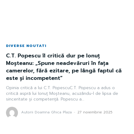
DIVERSE NOUTATI
C.T. Popescu îl critică dur pe Ionuț
Moșteanu: „Spune neadevăruri în fața
camerelor, fără ezitare, pe lângă faptul că
este și incompetent”
Opinia critică a lui C.T. PopescuC.T. Popescu a adus o
critică aspră lui Ionuț Moșteanu, acuzându-l de lipsa de
sinceritate și competență. Popescu a...
Autorii Doamna Ghica Plaza
-
27 noiembrie 2025