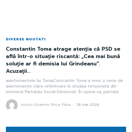
DIVERSE NOUTATI
Constantin Toma atrage atenția că PSD se
află într-o situație riscantă: „Cea mai bună
soluție ar fi demisia lui Grindeanu”.
Acuzații…
avertismentele lui TomaConstantin Toma a emis o serie de
avertismente clare referitoare la situația tensionată din
interiorul Partidului Social Democrat. În opinia sa, partidul...
Autorii Doamna Ghica Plaza
-
28 mai 2026