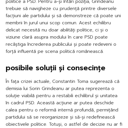
politice a PSD. Pentru a-și întări poziția, Grindeanu
trebuie să navigheze cu prudență printre diversele
facțiuni ale partidului și să demonstreze că poate uni
membrii în jurul unui scop comun. Acest echilibru
delicat necesită nu doar abilități politice, ci și o
viziune clară asupra modului în care PSD poate
recâștiga încrederea publicului și poate redeveni o
forță influentă pe scena politică românească.
posibile soluții și consecințe
În fața crizei actuale, Constantin Toma sugerează că
demisia lui Sorin Grindeanu ar putea reprezenta o
soluție viabilă pentru a restabili echilibrul și unitatea
în cadrul PSD. Această acțiune ar putea deschide
calea pentru o reformă internă profundă, permițând
partidului să se reorganizeze și să-și redefinească
obiectivele politice. Totuși, o astfel de decizie nu ar fi