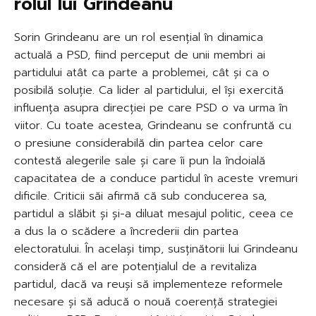
rolul lui Grindeanu
Sorin Grindeanu are un rol esențial în dinamica
actuală a PSD, fiind perceput de unii membri ai
partidului atât ca parte a problemei, cât și ca o
posibilă soluție. Ca lider al partidului, el își exercită
influența asupra direcției pe care PSD o va urma în
viitor. Cu toate acestea, Grindeanu se confruntă cu
o presiune considerabilă din partea celor care
contestă alegerile sale și care îi pun la îndoială
capacitatea de a conduce partidul în aceste vremuri
dificile. Criticii săi afirmă că sub conducerea sa,
partidul a slăbit și și-a diluat mesajul politic, ceea ce
a dus la o scădere a încrederii din partea
electoratului. În același timp, susținătorii lui Grindeanu
consideră că el are potențialul de a revitaliza
partidul, dacă va reuși să implementeze reformele
necesare și să aducă o nouă coerență strategiei