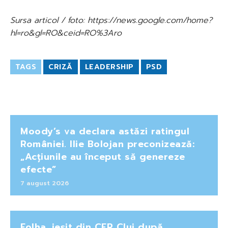
Sursa articol / foto: https://news.google.com/home?
hl=ro&gl=RO&ceid=RO%3Aro
TAGS
CRIZĂ
LEADERSHIP
PSD
Moody’s va declara astăzi ratingul
României. Ilie Bolojan preconizează:
„Acțiunile au început să genereze
efecte”
7 august 2026
Folha, ieșit din CFR Cluj după