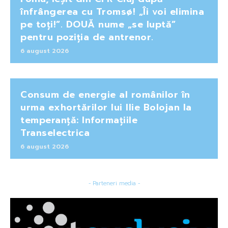
înfrângerea cu Tromsø! „Îi voi elimina
pe toți!”. DOUĂ nume „se luptă”
pentru poziția de antrenor.
6 august 2026
Consum de energie al românilor în
urma exhortărilor lui Ilie Bolojan la
temperanță: Informațiile
Transelectrica
6 august 2026
- Parteneri media -