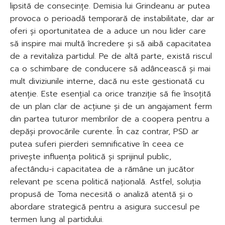
lipsită de consecințe. Demisia lui Grindeanu ar putea
provoca o perioadă temporară de instabilitate, dar ar
oferi și oportunitatea de a aduce un nou lider care
să inspire mai multă încredere și să aibă capacitatea
de a revitaliza partidul. Pe de altă parte, există riscul
ca o schimbare de conducere să adâncească și mai
mult diviziunile interne, dacă nu este gestionată cu
atenție. Este esențial ca orice tranziție să fie însoțită
de un plan clar de acțiune și de un angajament ferm
din partea tuturor membrilor de a coopera pentru a
depăși provocările curente. În caz contrar, PSD ar
putea suferi pierderi semnificative în ceea ce
privește influența politică și sprijinul public,
afectându-i capacitatea de a rămâne un jucător
relevant pe scena politică națională. Astfel, soluția
propusă de Toma necesită o analiză atentă și o
abordare strategică pentru a asigura succesul pe
termen lung al partidului.