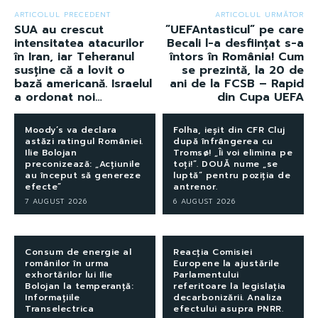
ARTICOLUL PRECEDENT
ARTICOLUL URMĂTOR
SUA au crescut
”UEFAntasticul” pe care
intensitatea atacurilor
Becali l-a desființat s-a
în Iran, iar Teheranul
întors în România! Cum
susține că a lovit o
se prezintă, la 20 de
bază americană. Israelul
ani de la FCSB – Rapid
a ordonat noi…
din Cupa UEFA
Moody’s va declara
Folha, ieșit din CFR Cluj
astăzi ratingul României.
după înfrângerea cu
Ilie Bolojan
Tromsø! „Îi voi elimina pe
preconizează: „Acțiunile
toți!”. DOUĂ nume „se
au început să genereze
luptă” pentru poziția de
efecte”
antrenor.
7 AUGUST 2026
6 AUGUST 2026
Consum de energie al
Reacția Comisiei
românilor în urma
Europene la ajustările
exhortărilor lui Ilie
Parlamentului
Bolojan la temperanță:
referitoare la legislația
Informațiile
decarbonizării. Analiza
Transelectrica
efectului asupra PNRR.