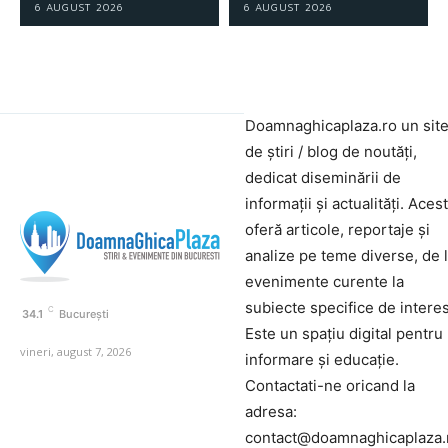
6 AUGUST 2026
6 AUGUST 2026
Doamnaghicaplaza.ro un sit
de știri / blog de noutăți,
dedicat diseminării de
informații și actualități. Aces
oferă articole, reportaje și
analize pe teme diverse, de 
evenimente curente la
subiecte specifice de interes
C
34.1
București
Este un spațiu digital pentru
vineri, august 7, 2026
informare și educație.
Contactati-ne oricand la
adresa:
contact@doamnaghicaplaza.