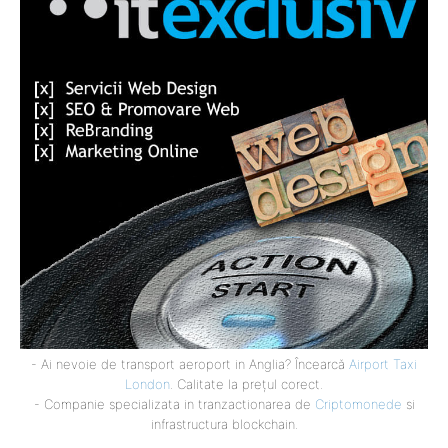
- Ai nevoie de transport aeroport in Anglia? Încearcă
Airport Taxi
London
. Calitate la prețul corect.
- Companie specializata in tranzactionarea de
Criptomonede
si
infrastructura blockchain.