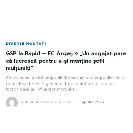
DIVERSE NOUTATI
GSP la Rapid – FC Argeș » „Un angajat pare
că lucrează pentru a-și menține șefii
mulțumiți”
Cauza nemulțumirii angajațilorNemulțumirea angajaților de la
clubul Rapid - FC Argeș a fost generată de o serie de
factori care au influențat moralul și...
Autorii Doamna Ghica Plaza
-
13 aprilie 2026