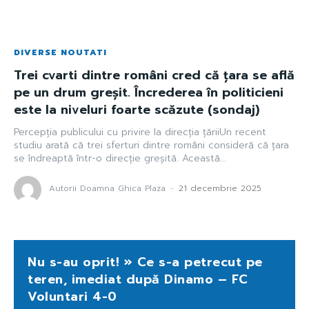
DIVERSE NOUTATI
Trei cvarti dintre români cred că țara se află
pe un drum greșit. Încrederea în politicieni
este la niveluri foarte scăzute (sondaj)
Percepția publicului cu privire la direcția țăriiUn recent
studiu arată că trei sferturi dintre români consideră că țara
se îndreaptă într-o direcție greșită. Această...
Autorii Doamna Ghica Plaza
-
21 decembrie 2025
Nu s-au oprit! » Ce s-a petrecut pe
teren, imediat după Dinamo – FC
Voluntari 4-0