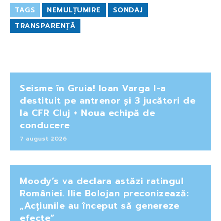
TAGS
NEMULȚUMIRE
SONDAJ
TRANSPARENȚĂ
Seisme în Gruia! Ioan Varga l-a
destituit pe antrenor și 3 jucători de
la CFR Cluj + Noua echipă de
conducere
7 august 2026
Moody’s va declara astăzi ratingul
României. Ilie Bolojan preconizează:
„Acțiunile au început să genereze
efecte”