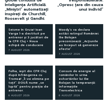
global condusă de
iresponsabilitate:
Inteligența Artificială.
„Opresc țara din cauza
„Miniștri” automatizați
unui individ”
inspirați de Churchill,
Roosevelt și Gandhi.
Seisme în Gruia! Ioan
Moody’s va declara
Varga l-a destituit pe
astăzi ratingul României.
antrenor și 3 jucători de
Ilie Bolojan
la CFR Cluj + Noua
preconizează: „Acțiunile
echipă de conducere
au început să genereze
efecte”
7 AUGUST 2026
7 AUGUST 2026
Folha, ieșit din CFR Cluj
Consum de energie al
după înfrângerea cu
românilor în urma
Tromsø! „Îi voi elimina pe
exhortărilor lui Ilie
toți!”. DOUĂ nume „se
Bolojan la temperanță:
luptă” pentru poziția de
Informațiile
antrenor.
Transelectrica
6 AUGUST 2026
6 AUGUST 2026