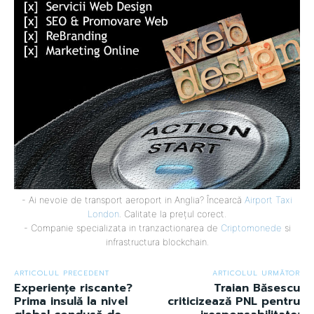
- Ai nevoie de transport aeroport in Anglia? Încearcă
Airport Taxi
London
. Calitate la prețul corect.
- Companie specializata in tranzactionarea de
Criptomonede
si
infrastructura blockchain.
ARTICOLUL PRECEDENT
ARTICOLUL URMĂTOR
Experiențe riscante?
Traian Băsescu
Prima insulă la nivel
criticizează PNL pentru