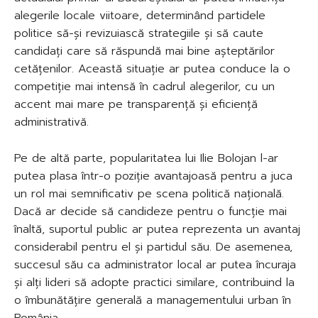
alegerile locale viitoare, determinând partidele
politice să-și revizuiască strategiile și să caute
candidați care să răspundă mai bine așteptărilor
cetățenilor. Această situație ar putea conduce la o
competiție mai intensă în cadrul alegerilor, cu un
accent mai mare pe transparență și eficiență
administrativă.
Pe de altă parte, popularitatea lui Ilie Bolojan l-ar
putea plasa într-o poziție avantajoasă pentru a juca
un rol mai semnificativ pe scena politică națională.
Dacă ar decide să candideze pentru o funcție mai
înaltă, suportul public ar putea reprezenta un avantaj
considerabil pentru el și partidul său. De asemenea,
succesul său ca administrator local ar putea încuraja
și alți lideri să adopte practici similare, contribuind la
o îmbunătățire generală a managementului urban în
România.