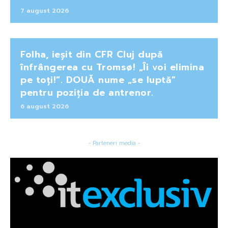
7 august 2026
Folha, ieșit din CFR Cluj după
înfrângerea cu Tromsø! „Îi voi elimina
pe toți!”. DOUĂ nume „se luptă”
pentru poziția de antrenor.
6 august 2026
- Parteneri media -