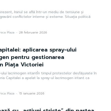
 prezent, Iranul se află într-un mediu de tensiune și
gravării conflictelor interne și externe. Situația politică
ica Plaza
-
28 februarie 2026
pitalei: aplicarea spray-ului
ogen pentru gestionarea
n Piața Victoriei
y-ului lacrimogen iritantÎn timpul protestelor desfășurate în
ria Capitalei a apelat la spray-ul lacrimogen iritant ca
.
ica Plaza
-
15 ianuarie 2026
ază cu „acțiuni stricte” din partea