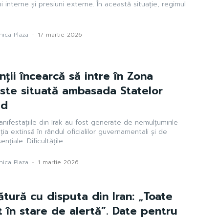
i interne și presiuni externe. În această situație, regimul
ica Plaza
-
17 martie 2026
nții încearcă să intre în Zona
ste situată ambasada Statelor
ad
anifestațiile din Irak au fost generate de nemulțumirile
ia extinsă în rândul oficialilor guvernamentali și de
nțiale. Dificultățile...
ica Plaza
-
1 martie 2026
ătură cu disputa din Iran: „Toate
nt în stare de alertă”. Date pentru