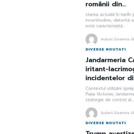
românii din…
starea actuală în IranÎn
incertitudine, datorită a
este caracterizată...
Autorii Doamna Gh
DIVERSE NOUTATI
Jandarmeria Ca
iritant-lacrim
incidentelor di
Contextul utilizării spra
Piața Victoriei, Jandarme
strategie de control al..
Autorii Doamna Gh
DIVERSE NOUTATI
Trump avertize