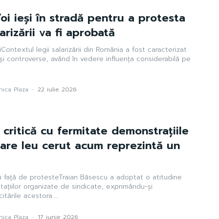
oi ieși în stradă pentru a protesta
rizării va fi aprobată
iiContextul legii salarizării din România a fost caracterizat
și controverse, având în vedere influența considerabilă pe
ica Plaza
-
22 iulie 2026
 critică cu fermitate demonstrațiile
ecare leu cerut acum reprezintă un
scu față de protesteTraian Băsescu a adoptat o atitudine
tațiilor organizate de sindicate, exprimându-și
itările acestora....
ica Plaza
-
17 iunie 2026