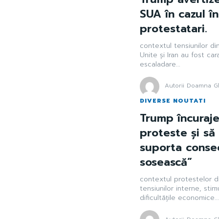
SUA în cazul î
protestatari.
contextul tensiunilor din
Unite și Iran au fost ca
escaladare...
Autorii Doamna Gh
DIVERSE NOUTATI
Trump încurajea
proteste și să 
suporta consec
sosească”
contextul protestelor di
tensiunilor interne, sti
dificultățile economice...