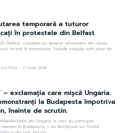
tarea temporară a tuturor
cați în protestele din Belfast
tÎn Belfast, condițiile au devenit tensionate din cauza
cut recent în intensitate. Străzile orașului sunt pline de
ica Plaza
-
11 iunie 2026
!” – exclamația care mișcă Ungaria.
monstranți la Budapesta împotriva
n, înainte de scrutin.
rManifestările din Ungaria, la care au participat
 oameni în Budapesta, s-au desfășurat pe fondul
politice din țară, într-un...