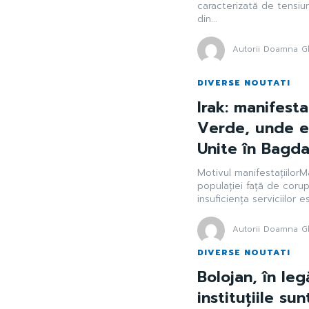
caracterizată de tensiun
din...
Autorii Doamna Gh
DIVERSE NOUTATI
Irak: manifesta
Verde, unde e
Unite în Bagd
Motivul manifestațiilorM
populației față de corupț
insuficiența serviciilor ese
Autorii Doamna Gh
DIVERSE NOUTATI
Bolojan, în leg
instituțiile su