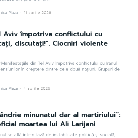
ica Plaza
-
11 aprilie 2026
 Aviv împotriva conflictului cu
ați, discutați!”. Ciocniri violente
Manifestațiile din Tel Aviv împotriva conflictului cu Iranul
tensiunilor în creștere dintre cele două națiuni. Grupuri de
ica Plaza
-
4 aprilie 2026
ândrie minunatul dar al martiriului”:
ficial moartea lui Ali Larijani
nul se află într-o fază de instabilitate politică și socială,