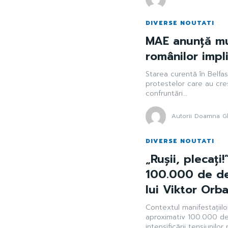
DIVERSE NOUTATI
MAE anunță mu
românilor impli
Starea curentă în Belfas
protestelor care au cres
confruntări...
Autorii Doamna Gh
DIVERSE NOUTATI
„Rușii, plecați
100.000 de de
lui Viktor Orba
Contextul manifestațiilo
aproximativ 100.000 de
intensificării tensiunilor 