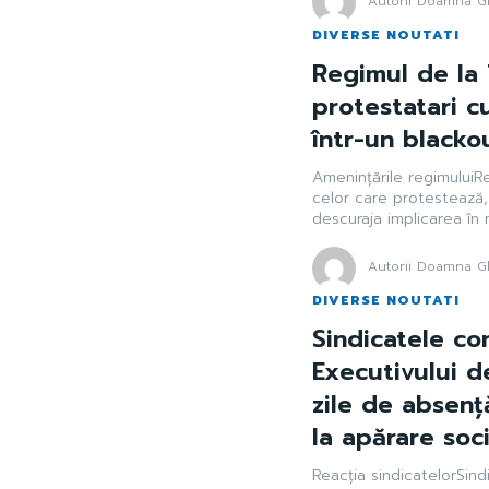
Autorii Doamna Gh
DIVERSE NOUTATI
Regimul de la 
protestatari c
într-un blacko
Amenințările regimuluiRe
celor care protestează
descuraja implicarea în m
Autorii Doamna Gh
DIVERSE NOUTATI
Sindicatele co
Executivului 
zile de absenț
la apărare soc
Reacția sindicatelorSin