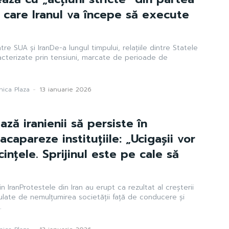
n care Iranul va începe să execute
tre SUA și IranDe-a lungul timpului, relațiile dintre Statele
racterizate prin tensiuni, marcate de perioade de
ica Plaza
-
13 ianuarie 2026
ză iranienii să persiste în
acapareze instituțiile: „Ucigașii vor
ințele. Sprijinul este pe cale să
n IranProtestele din Iran au erupt ca rezultat al creșterii
mulate de nemulțumirea societății față de conducere și
.