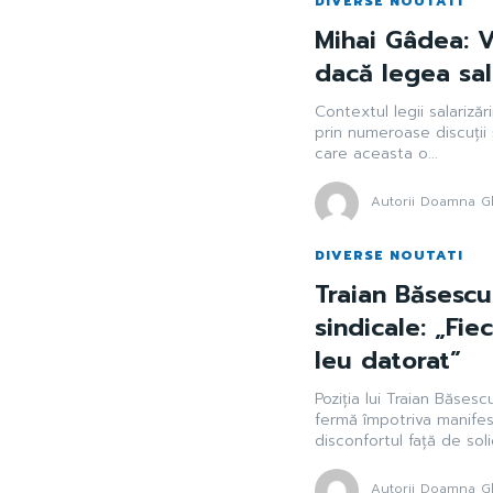
DIVERSE NOUTATI
Mihai Gâdea: V
dacă legea sala
Contextul legii salarizăr
prin numeroase discuții 
care aceasta o...
Autorii Doamna Gh
DIVERSE NOUTATI
Traian Băsescu
sindicale: „Fi
leu datorat”
Poziția lui Traian Băse
fermă împotriva manifes
disconfortul față de solic
Autorii Doamna Gh