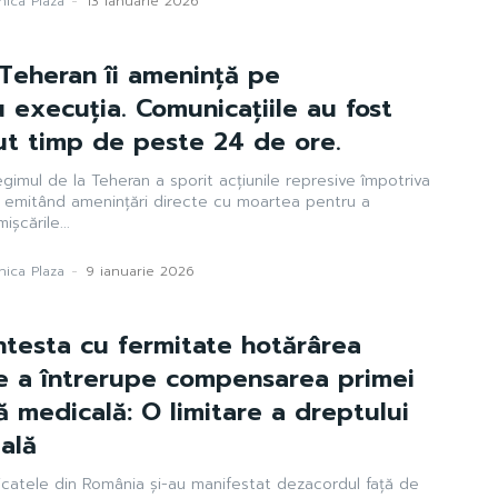
ica Plaza
-
13 ianuarie 2026
Teheran îi amenință pe
u execuția. Comunicațiile au fost
ut timp de peste 24 de ore.
gimul de la Teheran a sporit acțiunile represive împotriva
, emitând amenințări directe cu moartea pentru a
ișcările...
ica Plaza
-
9 ianuarie 2026
ntesta cu fermitate hotărârea
de a întrerupe compensarea primei
ă medicală: O limitare a dreptului
ială
dicatele din România și-au manifestat dezacordul față de