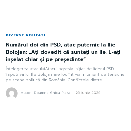
DIVERSE NOUTATI
Numărul doi din PSD, atac puternic la Ilie
Bolojan: „Aţi dovedit că sunteţi un lie. L-aţi
înşelat chiar şi pe preşedinte”
Înțelegerea ataculuiAtacul agresiv inițiat de liderul PSD
împotriva lui Ilie Bolojan are loc într-un moment de tensiune
pe scena politică din România. Conflictele dintre...
Autorii Doamna Ghica Plaza
-
25 iunie 2026