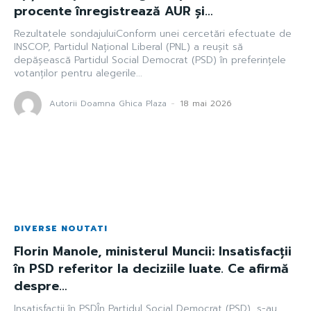
procente înregistrează AUR și…
Rezultatele sondajuluiConform unei cercetări efectuate de
INSCOP, Partidul Național Liberal (PNL) a reușit să
depășească Partidul Social Democrat (PSD) în preferințele
votanților pentru alegerile...
Autorii Doamna Ghica Plaza
-
18 mai 2026
DIVERSE NOUTATI
Florin Manole, ministerul Muncii: Insatisfacții
în PSD referitor la deciziile luate. Ce afirmă
despre…
Insatisfacții în PSDÎn Partidul Social Democrat (PSD), s-au