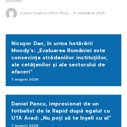
scrutinul...
Autorii Doamna Ghica Plaza
-
6 noiembrie 2025
Nicușor Dan, în urma hotărârii
Moody’s: „Evaluarea României este
consecința strădaniilor instituțiilor,
ale cetățenilor și ale sectorului de
afaceri”
7 august 2026
Daniel Pancu, impresionat de un
fotbalist de la Rapid după egalul cu
UTA Arad: „Nu poți să te înșeli cu el”
7 august 2026