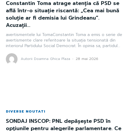
Constantin Toma atrage atenția că PSD se
află într-o situație riscantă: „Cea mai bună
soluție ar fi demisia lui Grindeanu”.
Acuzații…
avertismentele lui TomaConstantin Toma a emis o serie de
avertismente clare referitoare la situația tensionată din
interiorul Partidului Social Democrat. În opinia sa, partidul...
Autorii Doamna Ghica Plaza
-
28 mai 2026
DIVERSE NOUTATI
SONDAJ INSCOP: PNL depășește PSD în
opțiunile pentru alegerile parlamentare. Ce