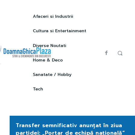
Afaceri si Industrii
Cultura si Entertainment
Diverse Noutati
Home & Deco
Sanatate / Hobby
Tech
Transfer semnificativ anunțat în ziua
partidei: „Portar de echipă națională”