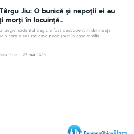
Târgu Jiu: O bunică și nepoții ei au
i morți în locuință…
i tragicIncidentul tragic a fost descoperit în dimineața
in care a sesizat ceva neobișnuit în casa familiei.
ica Plaza
-
27 mai 2026