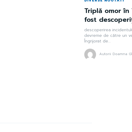
DIVERSE NOUTATI
Triplă omor în 
fost descoperiț
descoperirea incidentulu
devreme de către un vec
Îngrijorat de...
Autorii Doamna Gh