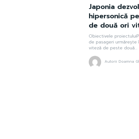
Japonia dezvol
hipersonică pe
de două ori vi
Obiectivele proiectuluiP
de pasageri urmărește î
viteză de peste două...
Autorii Doamna Gh