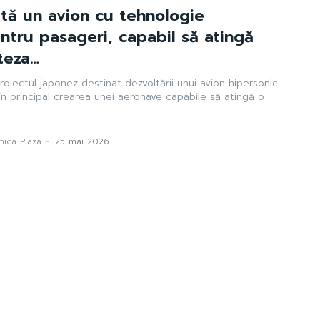
tă un avion cu tehnologie
ntru pasageri, capabil să atingă
teza…
roiectul japonez destinat dezvoltării unui avion hipersonic
n principal crearea unei aeronave capabile să atingă o
ica Plaza
-
25 mai 2026