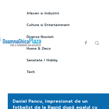
Afaceri si Industrii
Cultura si Entertainment
Diverse Noutati
Home & Deco
Sanatate / Hobby
Tech
Daniel Pancu, impresionat de un
fotbalist de la Rapid după egalul cu