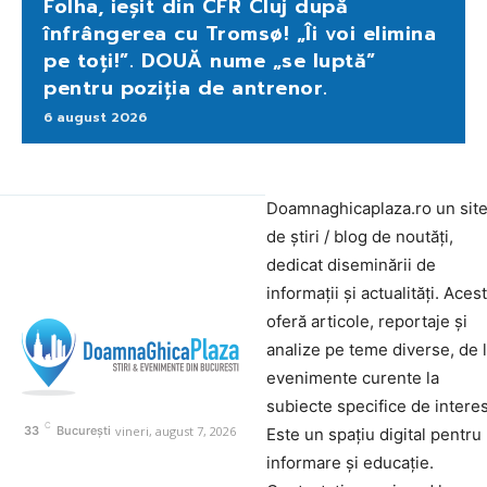
Folha, ieșit din CFR Cluj după
înfrângerea cu Tromsø! „Îi voi elimina
pe toți!”. DOUĂ nume „se luptă”
pentru poziția de antrenor.
6 august 2026
Doamnaghicaplaza.ro un sit
de știri / blog de noutăți,
dedicat diseminării de
informații și actualități. Aces
oferă articole, reportaje și
analize pe teme diverse, de 
evenimente curente la
subiecte specifice de interes
C
vineri, august 7, 2026
33
București
Este un spațiu digital pentru
informare și educație.