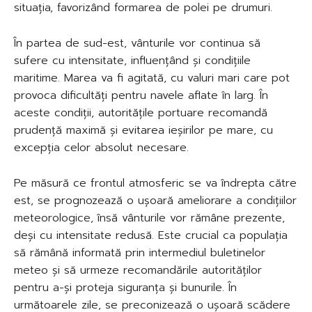
situația, favorizând formarea de polei pe drumuri.
În partea de sud-est, vânturile vor continua să
sufere cu intensitate, influențând și condițiile
maritime. Marea va fi agitată, cu valuri mari care pot
provoca dificultăți pentru navele aflate în larg. În
aceste condiții, autoritățile portuare recomandă
prudență maximă și evitarea ieșirilor pe mare, cu
excepția celor absolut necesare.
Pe măsură ce frontul atmosferic se va îndrepta către
est, se prognozează o ușoară ameliorare a condițiilor
meteorologice, însă vânturile vor rămâne prezente,
deși cu intensitate redusă. Este crucial ca populația
să rămână informată prin intermediul buletinelor
meteo și să urmeze recomandările autorităților
pentru a-și proteja siguranța și bunurile. În
următoarele zile, se preconizează o ușoară scădere