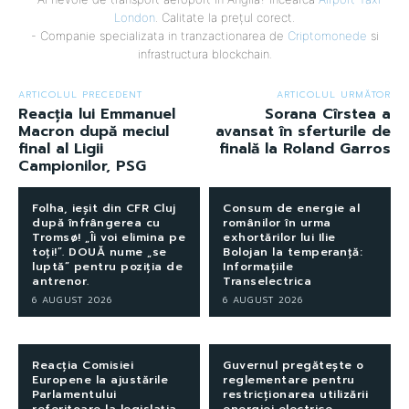
London
. Calitate la prețul corect.
- Companie specializata in tranzactionarea de
Criptomonede
si
infrastructura blockchain.
ARTICOLUL PRECEDENT
ARTICOLUL URMĂTOR
Reacția lui Emmanuel
Sorana Cîrstea a
Macron după meciul
avansat în sferturile de
final al Ligii
finală la Roland Garros
Campionilor, PSG
Folha, ieșit din CFR Cluj
Consum de energie al
după înfrângerea cu
românilor în urma
Tromsø! „Îi voi elimina pe
exhortărilor lui Ilie
toți!”. DOUĂ nume „se
Bolojan la temperanță:
luptă” pentru poziția de
Informațiile
antrenor.
Transelectrica
6 AUGUST 2026
6 AUGUST 2026
Reacția Comisiei
Guvernul pregătește o
Europene la ajustările
reglementare pentru
Parlamentului
restricționarea utilizării
referitoare la legislația
energiei electrice.