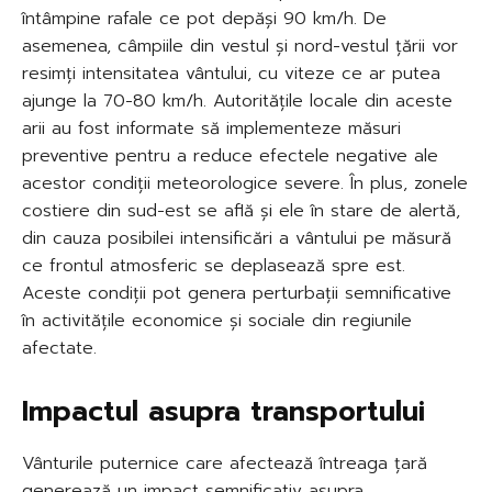
întâmpine rafale ce pot depăși 90 km/h. De
asemenea, câmpiile din vestul și nord-vestul țării vor
resimți intensitatea vântului, cu viteze ce ar putea
ajunge la 70-80 km/h. Autoritățile locale din aceste
arii au fost informate să implementeze măsuri
preventive pentru a reduce efectele negative ale
acestor condiții meteorologice severe. În plus, zonele
costiere din sud-est se află și ele în stare de alertă,
din cauza posibilei intensificări a vântului pe măsură
ce frontul atmosferic se deplasează spre est.
Aceste condiții pot genera perturbații semnificative
în activitățile economice și sociale din regiunile
afectate.
Impactul asupra transportului
Vânturile puternice care afectează întreaga țară
generează un impact semnificativ asupra