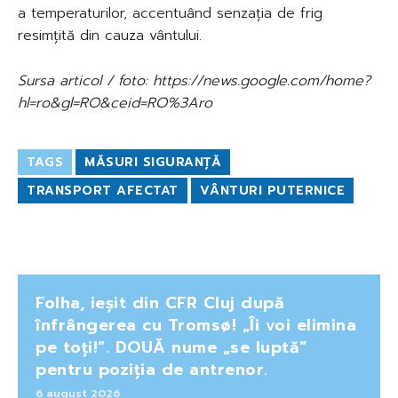
a temperaturilor, accentuând senzația de frig
resimțită din cauza vântului.
Sursa articol / foto: https://news.google.com/home?
hl=ro&gl=RO&ceid=RO%3Aro
TAGS
MĂSURI SIGURANȚĂ
TRANSPORT AFECTAT
VÂNTURI PUTERNICE
Folha, ieșit din CFR Cluj după
înfrângerea cu Tromsø! „Îi voi elimina
pe toți!”. DOUĂ nume „se luptă”
pentru poziția de antrenor.
6 august 2026