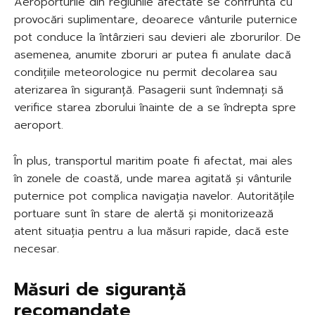
Aeroporturile din regiunile afectate se confruntă cu
provocări suplimentare, deoarece vânturile puternice
pot conduce la întârzieri sau devieri ale zborurilor. De
asemenea, anumite zboruri ar putea fi anulate dacă
condițiile meteorologice nu permit decolarea sau
aterizarea în siguranță. Pasagerii sunt îndemnați să
verifice starea zborului înainte de a se îndrepta spre
aeroport.
În plus, transportul maritim poate fi afectat, mai ales
în zonele de coastă, unde marea agitată și vânturile
puternice pot complica navigația navelor. Autoritățile
portuare sunt în stare de alertă și monitorizează
atent situația pentru a lua măsuri rapide, dacă este
necesar.
Măsuri de siguranță
recomandate