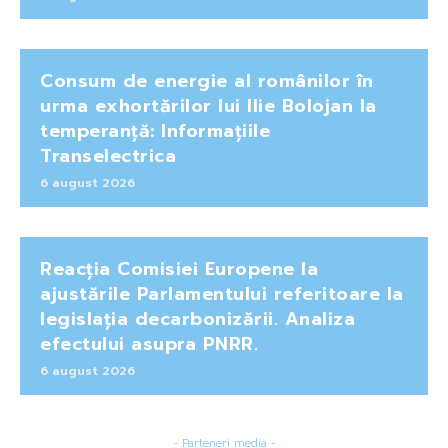
Consum de energie al românilor în
urma exhortărilor lui Ilie Bolojan la
temperanță: Informațiile
Transelectrica
6 august 2026
Reacția Comisiei Europene la
ajustările Parlamentului referitoare la
legislația decarbonizării. Analiza
efectului asupra PNRR.
6 august 2026
- Parteneri media -