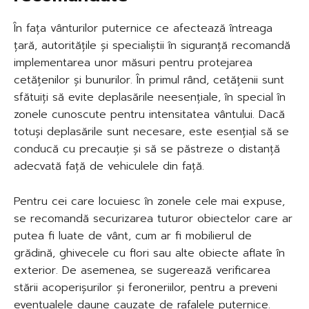
În fața vânturilor puternice ce afectează întreaga
țară, autoritățile și specialiștii în siguranță recomandă
implementarea unor măsuri pentru protejarea
cetățenilor și bunurilor. În primul rând, cetățenii sunt
sfătuiți să evite deplasările neesențiale, în special în
zonele cunoscute pentru intensitatea vântului. Dacă
totuși deplasările sunt necesare, este esențial să se
conducă cu precauție și să se păstreze o distanță
adecvată față de vehiculele din față.
Pentru cei care locuiesc în zonele cele mai expuse,
se recomandă securizarea tuturor obiectelor care ar
putea fi luate de vânt, cum ar fi mobilierul de
grădină, ghivecele cu flori sau alte obiecte aflate în
exterior. De asemenea, se sugerează verificarea
stării acoperișurilor și feroneriilor, pentru a preveni
eventualele daune cauzate de rafalele puternice.