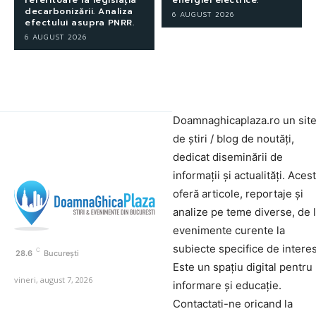
decarbonizării. Analiza
6 AUGUST 2026
efectului asupra PNRR.
6 AUGUST 2026
Doamnaghicaplaza.ro un sit
de știri / blog de noutăți,
dedicat diseminării de
informații și actualități. Aces
oferă articole, reportaje și
analize pe teme diverse, de 
evenimente curente la
subiecte specifice de interes
C
28.6
București
Este un spațiu digital pentru
vineri, august 7, 2026
informare și educație.
Contactati-ne oricand la