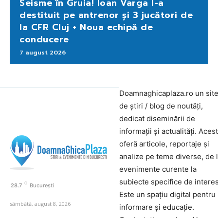
Seisme în Gruia! Ioan Varga l-a
destituit pe antrenor și 3 jucători de
la CFR Cluj + Noua echipă de
conducere
7 august 2026
Doamnaghicaplaza.ro un sit
de știri / blog de noutăți,
dedicat diseminării de
informații și actualități. Aces
oferă articole, reportaje și
analize pe teme diverse, de 
evenimente curente la
subiecte specifice de interes
C
28.7
București
Este un spațiu digital pentru
sâmbătă, august 8, 2026
informare și educație.