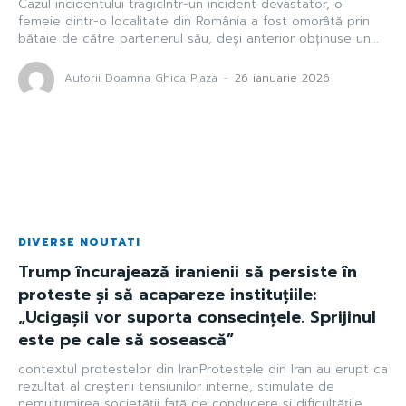
Cazul incidentului tragicÎntr-un incident devastator, o
femeie dintr-o localitate din România a fost omorâtă prin
bătaie de către partenerul său, deși anterior obținuse un...
Autorii Doamna Ghica Plaza
-
26 ianuarie 2026
DIVERSE NOUTATI
Trump încurajează iranienii să persiste în
proteste și să acapareze instituțiile:
„Ucigașii vor suporta consecințele. Sprijinul
este pe cale să sosească”
contextul protestelor din IranProtestele din Iran au erupt ca
rezultat al creșterii tensiunilor interne, stimulate de
nemulțumirea societății față de conducere și dificultățile