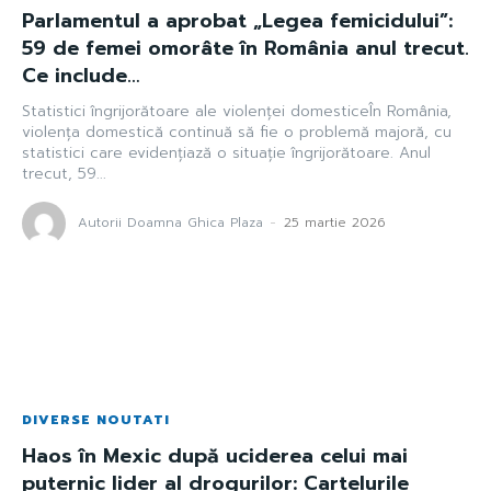
Parlamentul a aprobat „Legea femicidului”:
59 de femei omorâte în România anul trecut.
Ce include…
Statistici îngrijorătoare ale violenței domesticeÎn România,
violența domestică continuă să fie o problemă majoră, cu
statistici care evidențiază o situație îngrijorătoare. Anul
trecut, 59...
Autorii Doamna Ghica Plaza
-
25 martie 2026
DIVERSE NOUTATI
Haos în Mexic după uciderea celui mai
puternic lider al drogurilor: Cartelurile