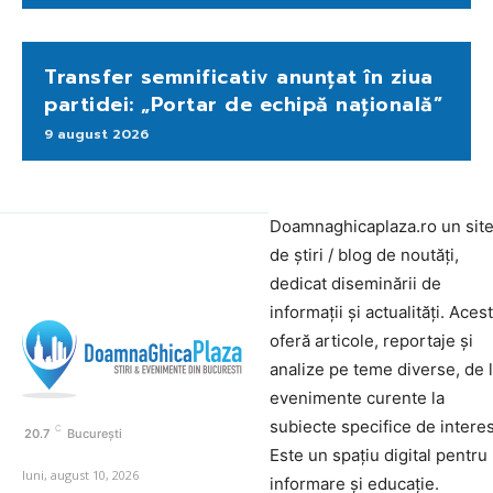
Transfer semnificativ anunțat în ziua
partidei: „Portar de echipă națională”
9 august 2026
Doamnaghicaplaza.ro un sit
de știri / blog de noutăți,
dedicat diseminării de
informații și actualități. Aces
oferă articole, reportaje și
analize pe teme diverse, de 
evenimente curente la
subiecte specifice de interes
C
20.7
București
Este un spațiu digital pentru
luni, august 10, 2026
informare și educație.