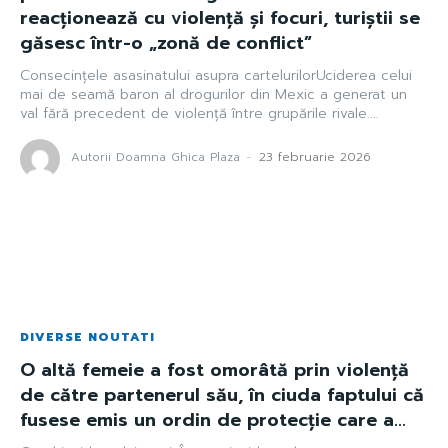
reacționează cu violență și focuri, turiștii se
găsesc într-o „zonă de conflict”
Consecințele asasinatului asupra cartelurilorUciderea celui
mai de seamă baron al drogurilor din Mexic a generat un
val fără precedent de violență între grupările rivale....
Autorii Doamna Ghica Plaza
-
23 februarie 2026
DIVERSE NOUTATI
O altă femeie a fost omorâtă prin violență
de către partenerul său, în ciuda faptului că
fusese emis un ordin de protecție care a...