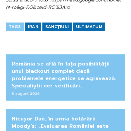
hl=ro&gl=RO&ceid=RO%3Aro
TAGS
IRAN
SANCȚIUNI
ULTIMATUM
România se află în fața posibilității
unui blackout complet dacă
problemele energetice se agravează.
Specialiștii cer verificări…
8 august 2026
Nicușor Dan, în urma hotărârii
Moody’s: „Evaluarea României este