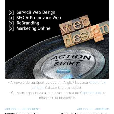
- Ai nevoie de transport aeroport in Anglia? Încearcă
Airport Taxi
London
. Calitate la prețul corect.
- Companie specializata in tranzactionarea de
Criptomonede
si
infrastructura blockchain.
ARTICOLUL PRECEDENT
ARTICOLUL URMĂTOR