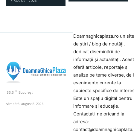
7 AUGUST 2026
Doamnaghicaplaza.ro un sit
de știri / blog de noutăți,
dedicat diseminării de
informații și actualități. Aces
oferă articole, reportaje și
analize pe teme diverse, de 
evenimente curente la
subiecte specifice de interes
C
33.3
București
Este un spațiu digital pentru
sâmbătă, august 8, 2026
informare și educație.
Contactati-ne oricand la
adresa:
contact@doamnaghicaplaza.