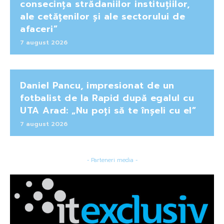
consecința strădaniilor instituțiilor,
ale cetățenilor și ale sectorului de
afaceri”
7 august 2026
Daniel Pancu, impresionat de un
fotbalist de la Rapid după egalul cu
UTA Arad: „Nu poți să te înșeli cu el”
7 august 2026
- Parteneri media -