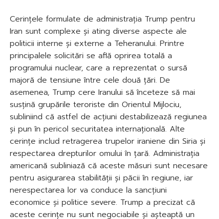
Cerințele formulate de administrația Trump pentru
Iran sunt complexe și ating diverse aspecte ale
politicii interne și externe a Teheranului. Printre
principalele solicitări se află oprirea totală a
programului nuclear, care a reprezentat o sursă
majoră de tensiune între cele două țări. De
asemenea, Trump cere Iranului să înceteze să mai
susțină grupările teroriste din Orientul Mijlociu,
subliniind că astfel de acțiuni destabilizează regiunea
și pun în pericol securitatea internațională. Alte
cerințe includ retragerea trupelor iraniene din Siria și
respectarea drepturilor omului în țară. Administrația
americană subliniază că aceste măsuri sunt necesare
pentru asigurarea stabilității și păcii în regiune, iar
nerespectarea lor va conduce la sancțiuni
economice și politice severe. Trump a precizat că
aceste cerințe nu sunt negociabile și așteaptă un