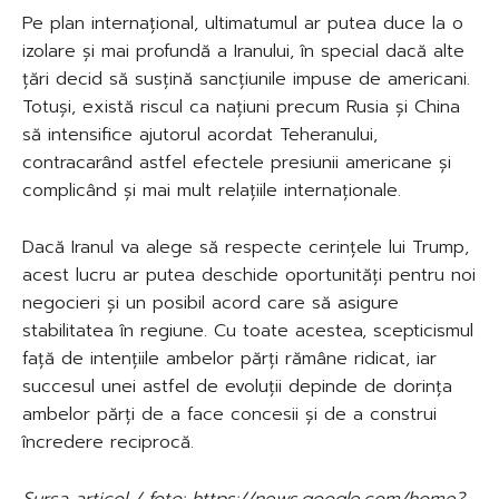
Pe plan internațional, ultimatumul ar putea duce la o
izolare și mai profundă a Iranului, în special dacă alte
țări decid să susțină sancțiunile impuse de americani.
Totuși, există riscul ca națiuni precum Rusia și China
să intensifice ajutorul acordat Teheranului,
contracarând astfel efectele presiunii americane și
complicând și mai mult relațiile internaționale.
Dacă Iranul va alege să respecte cerințele lui Trump,
acest lucru ar putea deschide oportunități pentru noi
negocieri și un posibil acord care să asigure
stabilitatea în regiune. Cu toate acestea, scepticismul
față de intențiile ambelor părți rămâne ridicat, iar
succesul unei astfel de evoluții depinde de dorința
ambelor părți de a face concesii și de a construi
încredere reciprocă.
Sursa articol / foto: https://news.google.com/home?