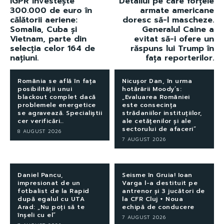
IGPR investește
Detaliul pe care forțele
300.000 de euro în
armate americane
călătorii aeriene:
doresc să-l mascheze.
Somalia, Cuba și
Generalul Caine a
Vietnam, parte din
evitat să-i ofere un
selecția celor 164 de
răspuns lui Trump în
națiuni.
fața reporterilor.
România se află în fața
Nicușor Dan, în urma
posibilității unui
hotărârii Moody’s:
blackout complet dacă
„Evaluarea României
problemele energetice
este consecința
se agravează. Specialiștii
strădaniilor instituțiilor,
cer verificări…
ale cetățenilor și ale
sectorului de afaceri”
8 AUGUST 2026
7 AUGUST 2026
Daniel Pancu,
Seisme în Gruia! Ioan
impresionat de un
Varga l-a destituit pe
fotbalist de la Rapid
antrenor și 3 jucători de
după egalul cu UTA
la CFR Cluj + Noua
Arad: „Nu poți să te
echipă de conducere
înșeli cu el”
7 AUGUST 2026