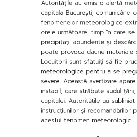
Autoritățile au emis o alertă me
capitala București, comunicând o 
fenomenelor meteorologice extre
orele următoare, timp în care se
precipitații abundente și descărcă
poate provoca daune materiale și p
Locuitorii sunt sfătuiți să fie pru
meteorologice pentru a se pregăt
severe. Această avertizare apare
instabil, care străbate sudul țări
capitalei. Autoritățile au sublinia
instrucțiunilor și recomandărilor 
acestui fenomen meteorologic.