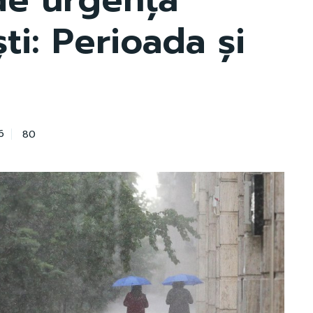
ti: Perioada și
80
6