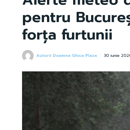
pentru Bucureș
forța furtunii
Autorii Doamna Ghica Plaza
30 iunie 202