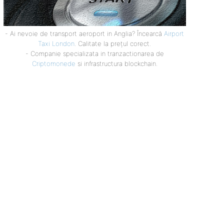
- Ai nevoie de transport aeroport in Anglia? Încearcă
Airport
Taxi London
. Calitate la prețul corect.
- Companie specializata in tranzactionarea de
Criptomonede
si infrastructura blockchain.