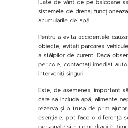
luate de vânt de pe balcoane sau
sistemele de drenaj funcționeaz
acumulările de apă.
Pentru a evita accidentele cauz
obiecte, evitați parcarea vehicul
a stâlpilor de curent. Dacă observ
pericole, contactați imediat auto
interveniți singuri.
Este, de asemenea, important să 
care să includă apă, alimente nep
rezervă și o trusă de prim ajutor
esențiale, pot face o diferență se
personale și a celor dragi în ti