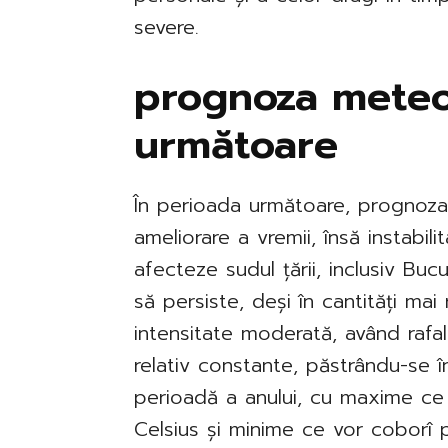
severe.
prognoza meteo 
următoare
În perioada următoare, prognoz
ameliorare a vremii, însă instabi
afecteze sudul țării, inclusiv Bucu
să persiste, deși în cantități mai
intensitate moderată, având rafal
relativ constante, păstrându-se î
perioadă a anului, cu maxime ce
Celsius și minime ce vor coborî p