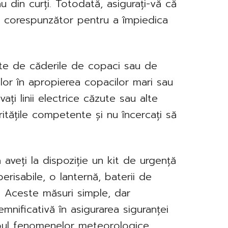
 din curți. Totodată, asigurați-vă că
ă corespunzător pentru a împiedica
ate de căderile de copaci sau de
elor în apropierea copacilor mari sau
ați linii electrice căzute sau alte
ritățile competente și nu încercați să
aveți la dispoziție un kit de urgență
erisabile, o lanternă, baterii de
. Aceste măsuri simple, dar
mnificativă în asigurarea siguranței
mpul fenomenelor meteorologice