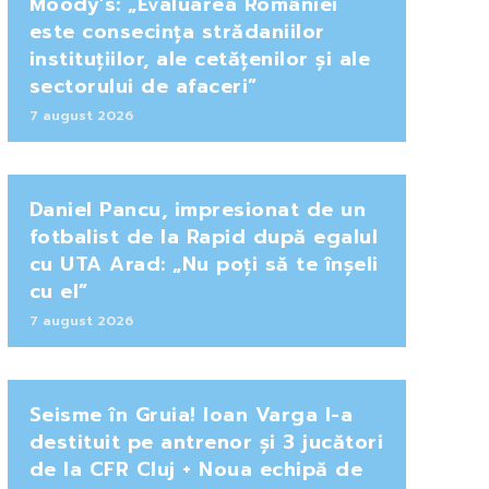
Moody’s: „Evaluarea României
este consecința strădaniilor
instituțiilor, ale cetățenilor și ale
sectorului de afaceri”
7 august 2026
Daniel Pancu, impresionat de un
fotbalist de la Rapid după egalul
cu UTA Arad: „Nu poți să te înșeli
cu el”
7 august 2026
Seisme în Gruia! Ioan Varga l-a
destituit pe antrenor și 3 jucători
de la CFR Cluj + Noua echipă de