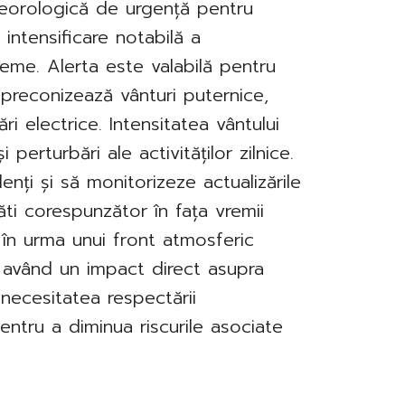
teorologică de urgență pentru
intensificare notabilă a
me. Alerta este valabilă pentru
 preconizează vânturi puternice,
ri electrice. Intensitatea vântului
erturbări ale activităților zilnice.
denți și să monitorizeze actualizările
i corespunzător în fața vremii
 în urma unui front atmosferic
i, având un impact direct asupra
t necesitatea respectării
pentru a diminua riscurile asociate