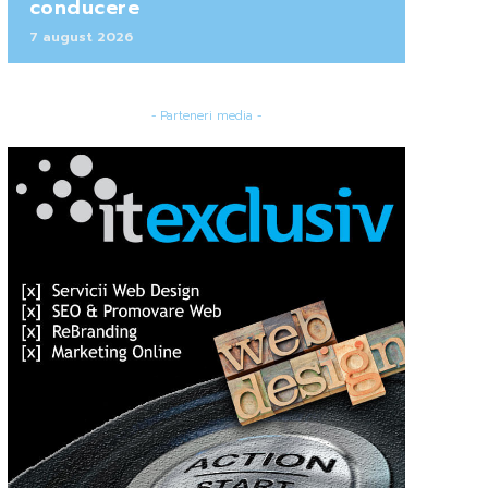
conducere
7 august 2026
- Parteneri media -