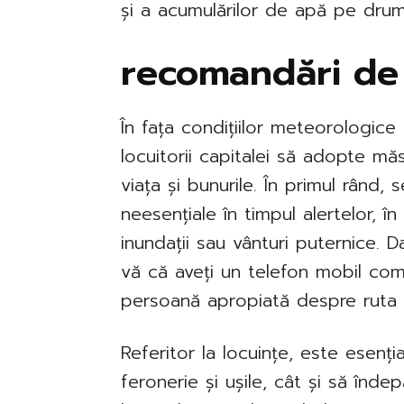
și a acumulărilor de apă pe drum
recomandări de
În fața condițiilor meteorologice
locuitorii capitalei să adopte mă
viața și bunurile. În primul rând,
neesențiale în timpul alertelor, 
inundații sau vânturi puternice. D
vă că aveți un telefon mobil comp
persoană apropiată despre ruta p
Referitor la locuințe, este esențial
feronerie și ușile, cât și să înde