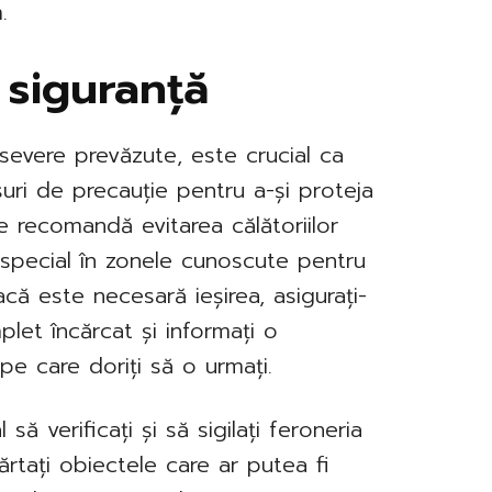
.
 siguranță
 severe prevăzute, este crucial ca
suri de precauție pentru a-și proteja
 se recomandă evitarea călătoriilor
în special în zonele cunoscute pentru
acă este necesară ieșirea, asigurați-
let încărcat și informați o
e care doriți să o urmați.
 să verificați și să sigilați feroneria
părtați obiectele care ar putea fi