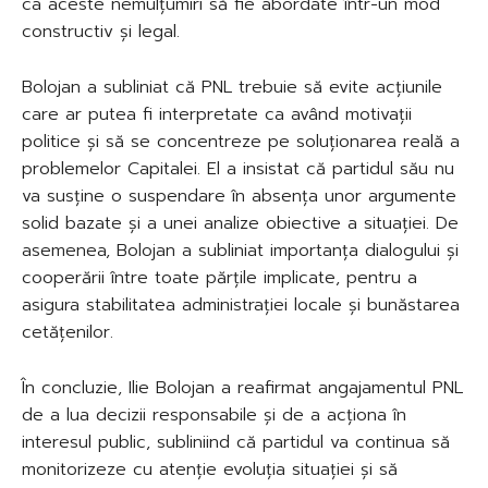
ca aceste nemulțumiri să fie abordate într-un mod
constructiv și legal.
Bolojan a subliniat că PNL trebuie să evite acțiunile
care ar putea fi interpretate ca având motivații
politice și să se concentreze pe soluționarea reală a
problemelor Capitalei. El a insistat că partidul său nu
va susține o suspendare în absența unor argumente
solid bazate și a unei analize obiective a situației. De
asemenea, Bolojan a subliniat importanța dialogului și
cooperării între toate părțile implicate, pentru a
asigura stabilitatea administrației locale și bunăstarea
cetățenilor.
În concluzie, Ilie Bolojan a reafirmat angajamentul PNL
de a lua decizii responsabile și de a acționa în
interesul public, subliniind că partidul va continua să
monitorizeze cu atenție evoluția situației și să