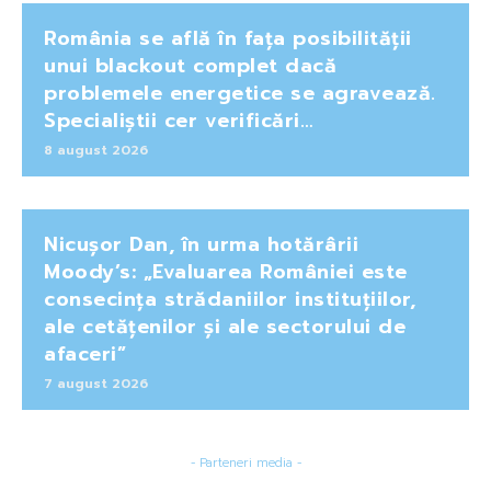
România se află în fața posibilității
unui blackout complet dacă
problemele energetice se agravează.
Specialiștii cer verificări…
8 august 2026
Nicușor Dan, în urma hotărârii
Moody’s: „Evaluarea României este
consecința strădaniilor instituțiilor,
ale cetățenilor și ale sectorului de
afaceri”
7 august 2026
- Parteneri media -