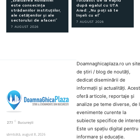
„Evaluarea României
fotbalist de la Rapid
este consecința
după egalul cu UTA
strădaniilor instituțiilor,
Arad: „Nu poți să te
ale cetățenilor și ale
înșeli cu el”
sectorului de afaceri”
7 AUGUST 2026
7 AUGUST 2026
Doamnaghicaplaza.ro un sit
de știri / blog de noutăți,
dedicat diseminării de
informații și actualități. Aces
oferă articole, reportaje și
analize pe teme diverse, de 
evenimente curente la
subiecte specifice de interes
C
27.1
București
Este un spațiu digital pentru
sâmbătă, august 8, 2026
informare și educație.