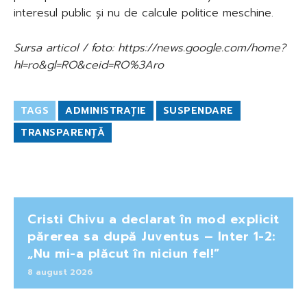
interesul public și nu de calcule politice meschine.
Sursa articol / foto: https://news.google.com/home?
hl=ro&gl=RO&ceid=RO%3Aro
TAGS
ADMINISTRAȚIE
SUSPENDARE
TRANSPARENȚĂ
Cristi Chivu a declarat în mod explicit
părerea sa după Juventus – Inter 1-2:
„Nu mi-a plăcut în niciun fel!”
8 august 2026