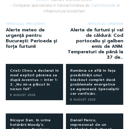
- Companie specializata in tranzactionarea de
Criptomonede
si
infrastructura blockchain.
ARTICOLUL PRECEDENT
ARTICOLUL URMĂTOR
Alerte meteo de
Alerte de furtuni și val
urgență pentru
de căldură: Cod
București: Perioada și
portocaliu și galben
forța furtunii
emis de ANM.
Temperaturi de până la
37 de…
Cristi Chivu a declarat în
România se află în fața
mod explicit părerea sa
posibilității unui
după Juventus – Inter 1-
blackout complet dacă
2: „Nu mi-a plăcut în
problemele energetice
niciun fel!”
se agravează. Specialiștii
cer verificări…
8 AUGUST 2026
8 AUGUST 2026
Nicușor Dan, în urma
Daniel Pancu,
hotărârii Moody’s:
impresionat de un