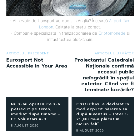
- Ai nevoie de transport aeroport in Anglia? Încearcă
Airport Taxi
London
. Calitate la prețul corect.
- Companie specializata in tranzactionarea de
Criptomonede
si
infrastructura blockchain.
ARTICOLUL PRECEDENT
ARTICOLUL URMĂTOR
Eurosport Not
Proiectantul Catedralei
Accessible in Your Area
Naționale confirmă
accesul public
neîngrădit în spațiul
exterior. Când vor fi
terminate lucrările?
Nu s-au oprit! » Ce s-a
Cristi Chivu a declarat în
petrecut pe teren,
mod explicit părerea sa
imediat după Dinamo –
după Juventus – Inter 1-
FC Voluntari 4-0
2: „Nu mi-a plăcut în
niciun fel!”
8 AUGUST 2026
8 AUGUST 2026