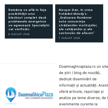
România se află în fața
Nicușor Dan, în urma
posibilității unui
hotărârii Moody’s:
blackout complet dacă
„Evaluarea României
problemele energetice
este consecința
se agravează. Specialiștii
strădaniilor instituțiilor,
cer verificări…
ale cetățenilor și ale
sectorului de afaceri”
8 AUGUST 2026
7 AUGUST 2026
Doamnaghicaplaza.ro un sit
de știri / blog de noutăți,
dedicat diseminării de
informații și actualități. Aces
oferă articole, reportaje și
analize pe teme diverse, de 
evenimente curente la