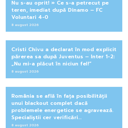
Nu s-au oprit! » Ce s-a petrecut pe
teren, imediat după Dinamo – FC
Voluntari 4-0
8 august 2026
Cristi Chivu a declarat în mod explicit
părerea sa după Juventus – Inter 1-2:
„Nu mi-a plăcut în niciun fel!”
8 august 2026
România se află în fața posibilității
unui blackout complet dacă
problemele energetice se agravează.
Specialiștii cer verificări…
8 august 2026